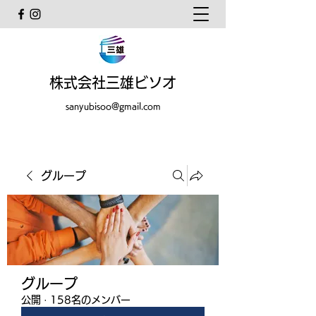
株式会社三雄ビソオ
sanyubisoo@gmail.com
グループ
グループ
公開
·
158名のメンバー