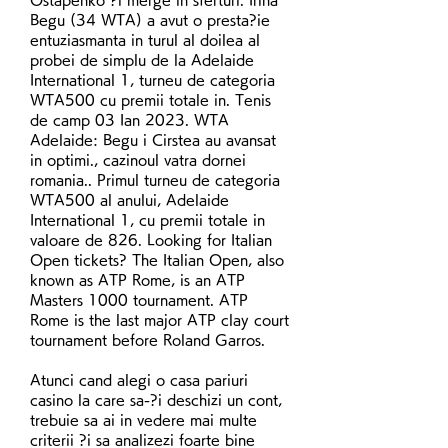
Begu (34 WTA) a avut o presta?ie 
entuziasmanta in turul al doilea al 
probei de simplu de la Adelaide 
International 1, turneu de categoria 
WTA500 cu premii totale in. Tenis 
de camp 03 Ian 2023. WTA 
Adelaide: Begu i Cirstea au avansat 
in optimi., cazinoul vatra dornei 
romania.. Primul turneu de categoria 
WTA500 al anului, Adelaide 
International 1, cu premii totale in 
valoare de 826. Looking for Italian 
Open tickets? The Italian Open, also 
known as ATP Rome, is an ATP 
Masters 1000 tournament. ATP 
Rome is the last major ATP clay court 
tournament before Roland Garros.
Atunci cand alegi o casa pariuri 
casino la care sa-?i deschizi un cont, 
trebuie sa ai in vedere mai multe 
criterii ?i sa analizezi foarte bine 