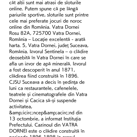
cât alții sunt mai atrași de sloturile 
online. Putem spune că pe lângă 
pariurile sportive, sloturile sunt printre 
cele mai preferate jocuri de noroc 
online din România. Vatra Dornei 
Rosu 82A, 725700 Vatra Dornei, 
România – Locaţie excelentă - arată 
harta. 5, Vatra Dornei, judeţ Suceava, 
România. Izvorul Sentinela – o clădire 
deosebită în Vatra Dornei în care se 
afla un izvor de apă minerală. Izvorul 
a fost descoperit în anul 1871, 
clădirea fiind construită în 1896. 
CJSU Suceava a decis în şedinţa de 
luni ca restaurantele, cafenelele, 
teatrele şi cinematografele din Vatra 
Dornei şi Cacica să-şi suspende 
activitatea, 
&amp;icirc;ncep&amp;acirc;nd din 
13 octombrie, a informat Instituţia 
Prefectului. Cazinoul din VATRA 
DORNEI este o clădire construită în 
perioada 1896-1898 în orașul 