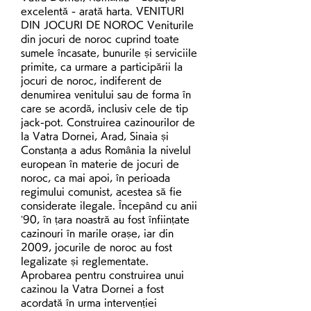
excelentă - arată harta. VENITURI 
DIN JOCURI DE NOROC Veniturile 
din jocuri de noroc cuprind toate 
sumele încasate, bunurile și serviciile 
primite, ca urmare a participării la 
jocuri de noroc, indiferent de 
denumirea venitului sau de forma în 
care se acordă, inclusiv cele de tip 
jack-pot. Construirea cazinourilor de 
la Vatra Dornei, Arad, Sinaia și 
Constanța a adus România la nivelul 
european în materie de jocuri de 
noroc, ca mai apoi, în perioada 
regimului comunist, acestea să fie 
considerate ilegale. Începând cu anii 
’90, în țara noastră au fost înființate 
cazinouri în marile orașe, iar din 
2009, jocurile de noroc au fost 
legalizate și reglementate. 
Aprobarea pentru construirea unui 
cazinou la Vatra Dornei a fost 
acordată în urma intervenției 