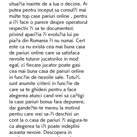
situa?ia inainte de a lua o decizie. Ai 
putea pentru inceput sa consul?i mai 
multe top case pariuri online , pentru 
a i?i face o parere despre operatorul 
respectiv ?i sa te documentezi 
privind apari?ia ?i evolu?ia lui pe 
pia?a din Romania ?i nu numai. Cert 
este ca nu exista cea mai buna casa 
de pariuri online care sa satisfaca 
nevoile tuturor jucatorilor in mod 
egal, ci fiecare jucator poate gasi 
cea mai buna casa de pariuri online 
in func?ie de nevoile sale. Totu?i, 
sunt anumite criterii in func?ie de 
care sa te ghidezi pentru a face 
alegerea atunci cand vrei sa ca?tigi 
la case pariuri bonus fara depunere, 
dar gande?te-te mereu la motivul 
pentru care vrei sa-?i deschizi un 
cont la o casa de pariuri ?i asigura-te 
ca alegerea ta i?i poate indeplini 
aceasta nevoie. Descopera in 