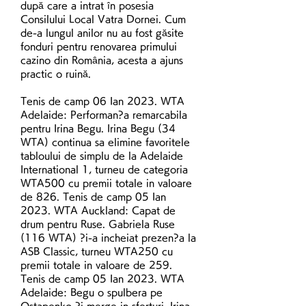
după care a intrat în posesia 
Consilului Local Vatra Dornei. Cum 
de-a lungul anilor nu au fost găsite 
fonduri pentru renovarea primului 
cazino din România, acesta a ajuns 
practic o ruină. 
Tenis de camp 06 Ian 2023. WTA 
Adelaide: Performan?a remarcabila 
pentru Irina Begu. Irina Begu (34 
WTA) continua sa elimine favoritele 
tabloului de simplu de la Adelaide 
International 1, turneu de categoria 
WTA500 cu premii totale in valoare 
de 826. Tenis de camp 05 Ian 
2023. WTA Auckland: Capat de 
drum pentru Ruse. Gabriela Ruse 
(116 WTA) ?i-a incheiat prezen?a la 
ASB Classic, turneu WTA250 cu 
premii totale in valoare de 259. 
Tenis de camp 05 Ian 2023. WTA 
Adelaide: Begu o spulbera pe 
Ostapenko ?i merge in sferturi. Irina 