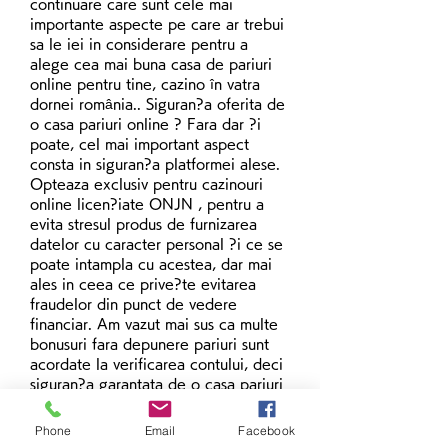
continuare care sunt cele mai 
importante aspecte pe care ar trebui 
sa le iei in considerare pentru a 
alege cea mai buna casa de pariuri 
online pentru tine, cazino în vatra 
dornei românia.. Siguran?a oferita de 
o casa pariuri online ? Fara dar ?i 
poate, cel mai important aspect 
consta in siguran?a platformei alese. 
Opteaza exclusiv pentru cazinouri 
online licen?iate ONJN , pentru a 
evita stresul produs de furnizarea 
datelor cu caracter personal ?i ce se 
poate intampla cu acestea, dar mai 
ales in ceea ce prive?te evitarea 
fraudelor din punct de vedere 
financiar. Am vazut mai sus ca multe 
bonusuri fara depunere pariuri sunt 
acordate la verificarea contului, deci 
siguran?a garantata de o casa pariuri 
online este cu siguran?a importanta. 
O casa pariuri casino care indepline?
Phone
Email
Facebook
te aceasta condi?ie i?i ofera un 