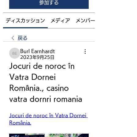
参加する
ディスカッション
メディア
メンバー
戻る
Burl Earnhardt
Burl Earnhardt
2023年9月25日
Jocuri de noroc în 
Vatra Dornei 
România., casino 
vatra dornri romania
Jocuri de noroc în Vatra Dornei 
România.