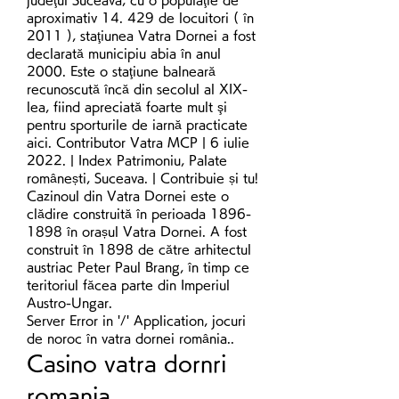
aproximativ 14. 429 de locuitori ( în 
2011 ), staţiunea Vatra Dornei a fost 
declarată municipiu abia în anul 
2000. Este o staţiune balneară 
recunoscută încă din secolul al XIX-
lea, fiind apreciată foarte mult şi 
pentru sporturile de iarnă practicate 
aici. Contributor Vatra MCP | 6 iulie 
2022. | Index Patrimoniu, Palate 
românești, Suceava. | Contribuie și tu! 
Cazinoul din Vatra Dornei este o 
clădire construită în perioada 1896-
1898 în orașul Vatra Dornei. A fost 
construit în 1898 de către arhitectul 
austriac Peter Paul Brang, în timp ce 
teritoriul făcea parte din Imperiul 
Austro-Ungar. 
Server Error in '/' Application, jocuri 
de noroc în vatra dornei românia..
Casino vatra dornri 
romania