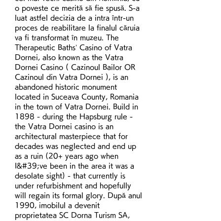
o poveste ce merită să fie spusă. S-a 
luat astfel decizia de a intra într-un 
proces de reabilitare la finalul căruia 
va fi transformat în muzeu. The 
Therapeutic Baths’ Casino of Vatra 
Dornei, also known as the Vatra 
Dornei Casino ( Cazinoul Bailor OR 
Cazinoul din Vatra Dornei ), is an 
abandoned historic monument 
located in Suceava County, Romania 
in the town of Vatra Dornei. Build in 
1898 - during the Hapsburg rule - 
the Vatra Dornei casino is an 
architectural masterpiece that for 
decades was neglected and end up 
as a ruin (20+ years ago when 
I&#39;ve been in the area it was a 
desolate sight) - that currently is 
under refurbishment and hopefully 
will regain its formal glory. După anul 
1990, imobilul a devenit 
proprietatea SC Dorna Turism SA, 