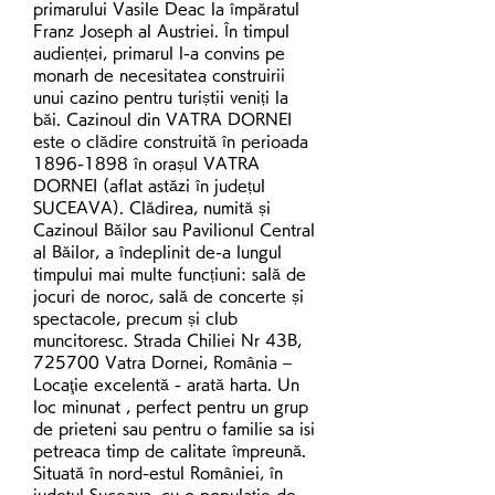
primarului Vasile Deac la împăratul 
Franz Joseph al Austriei. În timpul 
audienței, primarul l-a convins pe 
monarh de necesitatea construirii 
unui cazino pentru turiștii veniți la 
băi. Cazinoul din VATRA DORNEI 
este o clădire construită în perioada 
1896-1898 în orașul VATRA 
DORNEI (aflat astăzi în județul 
SUCEAVA). Clădirea, numită și 
Cazinoul Băilor sau Pavilionul Central 
al Băilor, a îndeplinit de-a lungul 
timpului mai multe funcțiuni: sală de 
jocuri de noroc, sală de concerte și 
spectacole, precum și club 
muncitoresc. Strada Chiliei Nr 43B, 
725700 Vatra Dornei, România – 
Locaţie excelentă - arată harta. Un 
loc minunat , perfect pentru un grup 
de prieteni sau pentru o familie sa isi 
petreaca timp de calitate împreună. 
Situată în nord-estul României, în 
judeţul Suceava, cu o populaţie de 