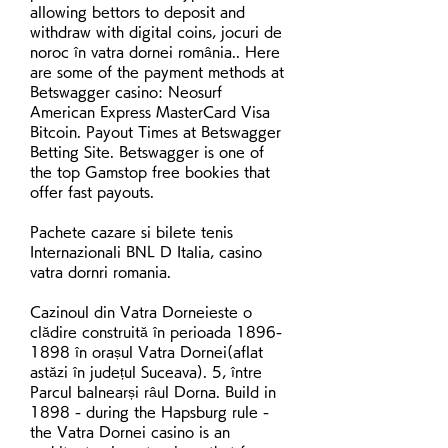
allowing bettors to deposit and 
withdraw with digital coins, jocuri de 
noroc în vatra dornei românia.. Here 
are some of the payment methods at 
Betswagger casino: Neosurf 
American Express MasterCard Visa 
Bitcoin. Payout Times at Betswagger 
Betting Site. Betswagger is one of 
the top Gamstop free bookies that 
offer fast payouts.
Pachete cazare si bilete tenis 
Internazionali BNL D Italia, casino 
vatra dornri romania.
Cazinoul din Vatra Dorneieste o 
clădire construită în perioada 1896-
1898 în orașul Vatra Dornei(aflat 
astăzi în județul Suceava). 5, între 
Parcul balnearși râul Dorna. Build in 
1898 - during the Hapsburg rule - 
the Vatra Dornei casino is an 