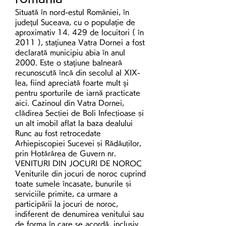
Situată în nord-estul României, în 
judeţul Suceava, cu o populaţie de 
aproximativ 14. 429 de locuitori ( în 
2011 ), staţiunea Vatra Dornei a fost 
declarată municipiu abia în anul 
2000. Este o staţiune balneară 
recunoscută încă din secolul al XIX-
lea, fiind apreciată foarte mult şi 
pentru sporturile de iarnă practicate 
aici. Cazinoul din Vatra Dornei, 
clădirea Secției de Boli Infecțioase și 
un alt imobil aflat la baza dealului 
Runc au fost retrocedate 
Arhiepiscopiei Sucevei și Rădăuților, 
prin Hotărârea de Guvern nr. 
VENITURI DIN JOCURI DE NOROC 
Veniturile din jocuri de noroc cuprind 
toate sumele încasate, bunurile și 
serviciile primite, ca urmare a 
participării la jocuri de noroc, 
indiferent de denumirea venitului sau 
de forma în care se acordă, inclusiv 