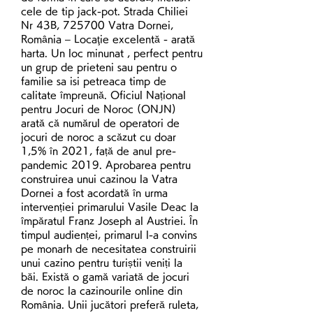
cele de tip jack-pot. Strada Chiliei 
Nr 43B, 725700 Vatra Dornei, 
România – Locaţie excelentă - arată 
harta. Un loc minunat , perfect pentru 
un grup de prieteni sau pentru o 
familie sa isi petreaca timp de 
calitate împreună. Oficiul Național 
pentru Jocuri de Noroc (ONJN) 
arată că numărul de operatori de 
jocuri de noroc a scăzut cu doar 
1,5% în 2021, față de anul pre-
pandemic 2019. Aprobarea pentru 
construirea unui cazinou la Vatra 
Dornei a fost acordată în urma 
intervenției primarului Vasile Deac la 
împăratul Franz Joseph al Austriei. În 
timpul audienței, primarul l-a convins 
pe monarh de necesitatea construirii 
unui cazino pentru turiștii veniți la 
băi. Există o gamă variată de jocuri 
de noroc la cazinourile online din 
România. Unii jucători preferă ruleta, 