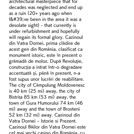
architectural masterpiece that for 
decades was neglected and end up 
as a ruin (20+ years ago when 
I&#39;ve been in the area it was a 
desolate sight) - that currently is 
under refurbishment and hopefully 
will regain its formal glory. Cazinoul 
din Vatra Dornei, prima clădire de 
acest gen din România, clasificat ca 
monument istoric, este în prezent o 
grămadă de moloz. După Revoluţie, 
construcţia a intrat într-o degradare 
accentuată şi, până în prezent, n-a 
fost supus unor lucrări de reabilitare. 
The city of Câmpulung Moldovenesc 
is 40 km (25 mi) away, the city of 
Bistrița 85 km (53 mi) away, the 
town of Gura Humorului 74 km (46 
mi) away and the town of Broșteni 
52 km (32 mi) away. Cazinoul din 
Vatra Dornei – Istorie și Prezent. 
Cazinoul Băilor din Vatra Dornei este 
cel mai vechi casino din România, cu 