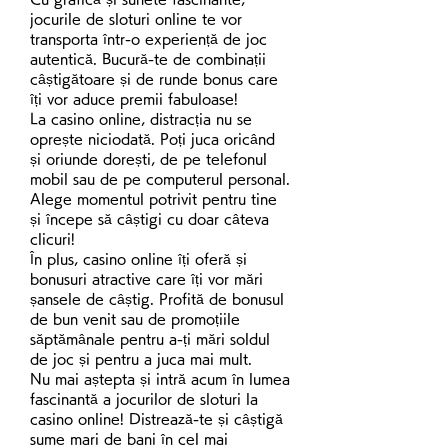
jocurile de sloturi online te vor 
transporta într-o experiență de joc 
autentică. Bucură-te de combinații 
câștigătoare și de runde bonus care 
îți vor aduce premii fabuloase!
La casino online, distracția nu se 
oprește niciodată. Poți juca oricând 
și oriunde dorești, de pe telefonul 
mobil sau de pe computerul personal. 
Alege momentul potrivit pentru tine 
și începe să câștigi cu doar câteva 
clicuri!
În plus, casino online îți oferă și 
bonusuri atractive care îți vor mări 
șansele de câștig. Profită de bonusul 
de bun venit sau de promoțiile 
săptămânale pentru a-ți mări soldul 
de joc și pentru a juca mai mult.
Nu mai aștepta și intră acum în lumea 
fascinantă a jocurilor de sloturi la 
casino online! Distrează-te și câștigă 
sume mari de bani în cel mai 