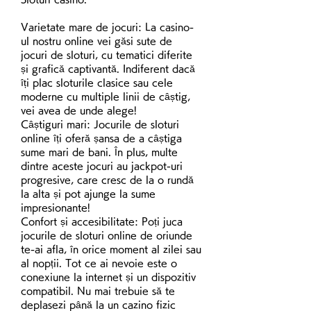
Varietate mare de jocuri: La casino-
ul nostru online vei găsi sute de 
jocuri de sloturi, cu tematici diferite 
și grafică captivantă. Indiferent dacă 
îți plac sloturile clasice sau cele 
moderne cu multiple linii de câștig, 
vei avea de unde alege!
Câștiguri mari: Jocurile de sloturi 
online îți oferă șansa de a câștiga 
sume mari de bani. În plus, multe 
dintre aceste jocuri au jackpot-uri 
progresive, care cresc de la o rundă 
la alta și pot ajunge la sume 
impresionante!
Confort și accesibilitate: Poți juca 
jocurile de sloturi online de oriunde 
te-ai afla, în orice moment al zilei sau 
al nopții. Tot ce ai nevoie este o 
conexiune la internet și un dispozitiv 
compatibil. Nu mai trebuie să te 
deplasezi până la un cazino fizic 