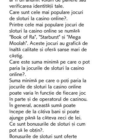
verificarea identității tale.
Care sunt cele mai populare jocuri 
de sloturi la casino online?.
Printre cele mai populare jocuri de 
sloturi la casino online se numără 
"Book of Ra", "Starburst" și "Mega 
Moolah". Aceste jocuri au grafică de 
înaltă calitate și oferă șanse mari de 
câștig.
Care este suma minimă pe care o pot 
paria la jocurile de sloturi la casino 
online?.
Suma minimă pe care o poți paria la 
jocurile de sloturi la casino online 
poate varia în funcție de fiecare joc 
în parte și de operatorul de cazinou. 
În general, această sumă poate 
începe de la câțiva bani și poate 
ajunge până la câteva zeci de lei.
Ce sunt bonusurile de sloturi și cum 
pot să le obțin?.
Bonusurile de sloturi sunt oferte 