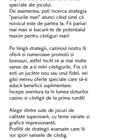
speciale ale jocului.
De asemenea, poți încerca strategia 
"pariurile mari" atunci când simți că 
norocul este de partea ta. Fă pariuri 
mai mari și bucură-te de potențialul 
maxim pentru câștiguri mari!
Pe lângă strategii, cazinoul nostru îți 
oferă și numeroase promoții și 
bonusuri, astfel încât să ai mai multe 
șanse de a-ți mări câștigurile. Fie că 
ești un jucător nou sau unul fidel, vei 
găsi mereu oferte speciale care să-ți 
aducă beneficii suplimentare.
Începe aventura ta în lumea sloturilor 
casino și câștigă de la prima rundă!
Alege dintre sute de jocuri de 
calitate superioară, cu teme variate și 
grafică impresionantă.
Profită de strategii avansate care îți 
vor spori șansele de câștig.