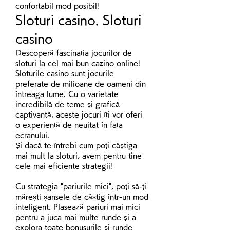
confortabil mod posibil!
Sloturi casino. Sloturi 
casino
Descoperă fascinația jocurilor de 
sloturi la cel mai bun cazino online!
Sloturile casino sunt jocurile 
preferate de milioane de oameni din 
întreaga lume. Cu o varietate 
incredibilă de teme și grafică 
captivantă, aceste jocuri îți vor oferi 
o experiență de neuitat în fața 
ecranului.
Și dacă te întrebi cum poți câștiga 
mai mult la sloturi, avem pentru tine 
cele mai eficiente strategii!
Cu strategia "pariurile mici", poți să-ți 
mărești șansele de câștig într-un mod 
inteligent. Plasează pariuri mai mici 
pentru a juca mai multe runde și a 
explora toate bonusurile și runde 