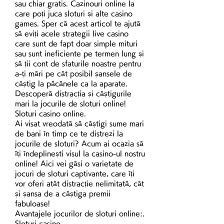
sau chiar gratis. Cazinouri online la 
care poți juca sloturi și alte casino 
games. Sper că acest articol te ajută 
să eviți acele strategii live casino 
care sunt de fapt doar simple mituri 
sau sunt ineficiente pe termen lung și 
să ții cont de sfaturile noastre pentru 
a-ți mări pe cât posibil șansele de 
câștig la păcănele ca la aparate. 
Descoperă distracția și câștigurile 
mari la jocurile de sloturi online! 
Sloturi casino online.
Ai visat vreodată să câștigi sume mari 
de bani în timp ce te distrezi la 
jocurile de sloturi? Acum ai ocazia să 
îți îndeplinești visul la casino-ul nostru 
online! Aici vei găsi o varietate de 
jocuri de sloturi captivante, care îți 
vor oferi atât distracție nelimitată, cât 
și șansa de a câștiga premii 
fabuloase!
Avantajele jocurilor de sloturi online:. 
Sloturi casino.