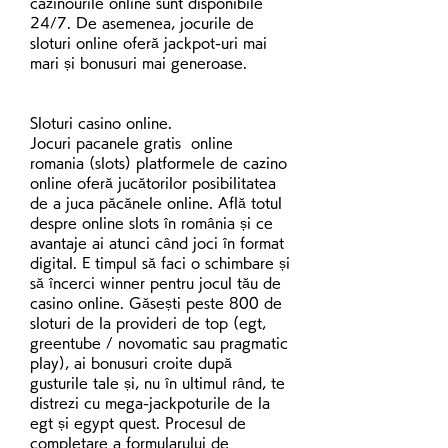
cazinourile online sunt disponibile 
24/7. De asemenea, jocurile de 
sloturi online oferă jackpot-uri mai 
mari și bonusuri mai generoase.
Sloturi casino online.
Jocuri pacanele gratis  online 
romania (slots) platformele de cazino 
online oferă jucătorilor posibilitatea 
de a juca păcănele online. Află totul 
despre online slots în românia și ce 
avantaje ai atunci când joci în format 
digital. E timpul să faci o schimbare și 
să încerci winner pentru jocul tău de 
casino online. Găsești peste 800 de 
sloturi de la provideri de top (egt, 
greentube / novomatic sau pragmatic 
play), ai bonusuri croite după 
gusturile tale și, nu în ultimul rând, te 
distrezi cu mega-jackpoturile de la 
egt și egypt quest. Procesul de 
completare a formularului de 