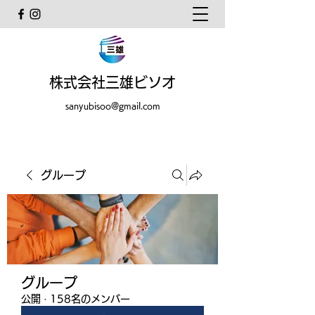
株式会社三雄ビソオ
sanyubisoo@gmail.com
グループ
グループ
公開
·
158名のメンバー