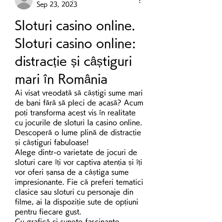
Sep 23, 2023
Sloturi casino online. 
Sloturi casino online: 
distracție și câștiguri 
mari în România
Ai visat vreodată să câștigi sume mari 
de bani fără să pleci de acasă? Acum 
poți transforma acest vis în realitate 
cu jocurile de sloturi la casino online. 
Descoperă o lume plină de distracție 
și câștiguri fabuloase!
Alege dintr-o varietate de jocuri de 
sloturi care îți vor captiva atenția și îți 
vor oferi șansa de a câștiga sume 
impresionante. Fie că preferi tematici 
clasice sau sloturi cu personaje din 
filme, ai la dispoziție sute de opțiuni 
pentru fiecare gust.
Cu grafică și sunete fascinante, 