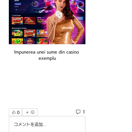
Impunerea unei sume din casino 
exemplu
1
0
コメントを追加…