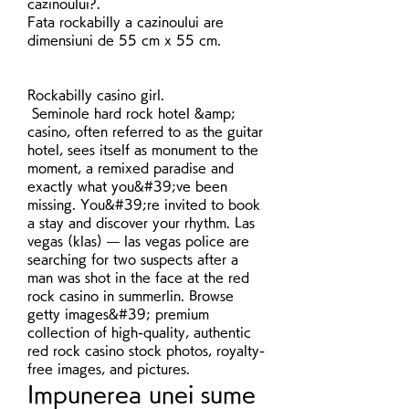
cazinoului?.
Fata rockabilly a cazinoului are 
dimensiuni de 55 cm x 55 cm.
Rockabilly casino girl.
 Seminole hard rock hotel &amp; 
casino, often referred to as the guitar 
hotel, sees itself as monument to the 
moment, a remixed paradise and 
exactly what you&#39;ve been 
missing. You&#39;re invited to book 
a stay and discover your rhythm. Las 
vegas (klas) — las vegas police are 
searching for two suspects after a 
man was shot in the face at the red 
rock casino in summerlin. Browse 
getty images&#39; premium 
collection of high-quality, authentic 
red rock casino stock photos, royalty-
free images, and pictures. 
Impunerea unei sume 