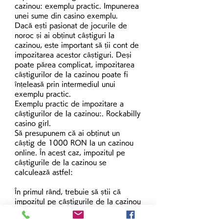
cazinou: exemplu practic. Impunerea 
unei sume din casino exemplu.
Dacă ești pasionat de jocurile de 
noroc și ai obținut câștiguri la 
cazinou, este important să ții cont de 
impozitarea acestor câștiguri. Deși 
poate părea complicat, impozitarea 
câștigurilor de la cazinou poate fi 
înțeleasă prin intermediul unui 
exemplu practic.
Exemplu practic de impozitare a 
câștigurilor de la cazinou:. Rockabilly 
casino girl.
Să presupunem că ai obținut un 
câștig de 1000 RON la un cazinou 
online. În acest caz, impozitul pe 
câștigurile de la cazinou se 
calculează astfel:
În primul rând, trebuie să știi că 
impozitul pe câștigurile de la cazinou 
în România este de 25%.