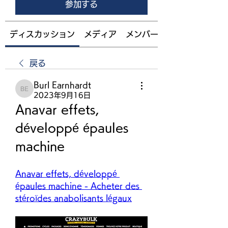
参加する
ディスカッション
メディア
メンバー
戻る
Burl Earnhardt
Burl Earnhardt
2023年9月16日
Anavar effets, 
développé épaules 
machine
Anavar effets, développé 
épaules machine - Acheter des 
stéroïdes anabolisants légaux