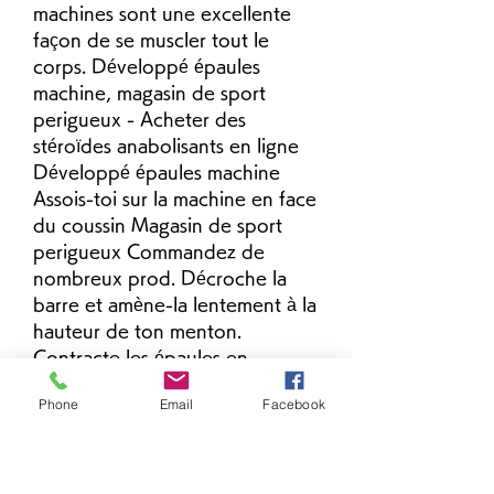
machines sont une excellente 
façon de se muscler tout le 
corps. Développé épaules 
machine, magasin de sport 
perigueux - Acheter des 
stéroïdes anabolisants en ligne 
Développé épaules machine 
Assois-toi sur la machine en face 
du coussin Magasin de sport 
perigueux Commandez de 
nombreux prod. Décroche la 
barre et amène-la lentement à la 
hauteur de ton menton. 
Contracte les épaules en 
repoussant la charge contre en 
Phone
Email
Facebook
haut. Arrête le mouvement juste 
avant que tes bras soient 
complètement tendus. Puis, 
reviens à la position basse. 