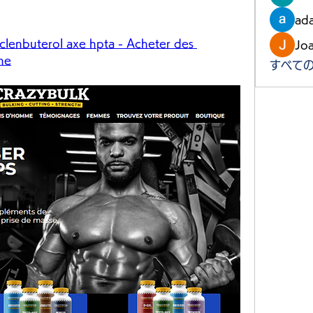
ad
clenbuterol axe hpta - Acheter des 
Jo
gne
すべての