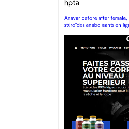
hpta
Anavar before after female, 
stéroïdes anabolisants en li