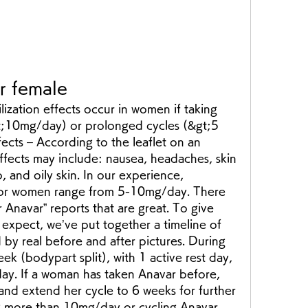
r female
t;10mg/day) or prolonged cycles (&gt;5 
cts – According to the leaflet on an 
ffects may include: nausea, headaches, skin 
o, and oily skin. In our experience, 
for women range from 5-10mg/day. There 
r Anavar” reports that are great. To give 
 expect, we’ve put together a timeline of 
by real before and after pictures. During 
eek (bodypart split), with 1 active rest day, 
ay. If a woman has taken Anavar before, 
nd extend her cycle to 6 weeks for further 
g more than 10mg/day or cycling Anavar 