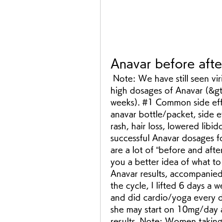
Anavar before afte
 Note: We have still seen virilization effects occur in women if taking 
high dosages of Anavar (&g
weeks). #1 Common side effe
anavar bottle/packet, side e
rash, hair loss, lowered libid
successful Anavar dosages 
are a lot of “before and afte
you a better idea of what to
Anavar results, accompanied 
the cycle, I lifted 6 days a w
and did cardio/yoga every d
she may start on 10mg/day a
results. Note: Women takin