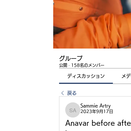
グループ
公開
·
158名のメンバー
ディスカッション
メデ
戻る
Sammie Artry
2023年9月17日
Sammie Artry
Anavar before afte