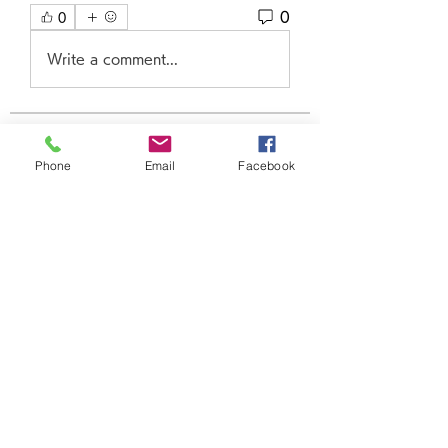
0
0
Write a comment...
グループについて
Phone
Email
Facebook
グループへようこそ！他のメンバー
と交流したり、最新情報をチェック
したり、動画をシェアすることもで
きます。
メンバー
Ha Hoang
フォロー
Dương Dương
フォロー
beomgyu choi
フォロー
adam alex
フォロー