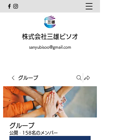
株式会社三雄ビソオ
sanyubisoo@gmail.com
グループ
グループ
公開
·
158名のメンバー