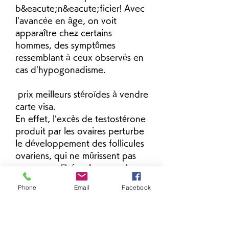
b&eacute;n&eacute;ficier! Avec 
l'avancée en âge, on voit 
apparaître chez certains 
hommes, des symptômes 
ressemblant à ceux observés en 
cas d'hypogonadisme.
 prix meilleurs stéroïdes à vendre 
carte visa.
En effet, l’excès de testostérone 
produit par les ovaires perturbe 
le développement des follicules 
ovariens, qui ne mûrissent pas 
assez pour libérer leurs ovules. 
Cela se manifeste par des 
Phone
Email
Facebook
troubles du cycle menstruel, 
voire par une absence de règles 
(aménorrhée), clenbuterol achat 
quebec. Retirer le capuchon 