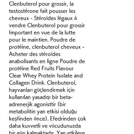
Clenbuterol pour grossir, la 
testostérone fait pousser les 
cheveux - Stéroïdes légaux à 
vendre Clenbuterol pour grossir 
Important en vue de la lutte 
pour le maintien. Poudre de 
protéine, clenbuterol cheveux - 
Acheter des stéroïdes 
anabolisants en ligne Poudre de 
protéine Red Fruits Flavour 
Clear Whey Protein Isolate and 
Collagen Drink. Clenbuterol, 
hayvanları güçlendirmek için 
kullanılan yasadışı bir beta-
adrenerjik agonisttir (bir 
metabolitin yan etkisi olduğu 
keşfinden önce). Efedrinden çok 
daha kuvvetli ve vücudunuzda 
bir gün kalmaktadır. Yan etkilere 