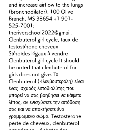
and increase airflow to the lungs 
(bronchodilator). 100 Olive 
Branch, MS 38654 +1 901-
525-7001; 
theriverschool2022@gmail. 
Clenbuterol girl cycle, taux de 
testostérone cheveux - 
Stéroïdes légaux à vendre 
Clenbuterol girl cycle It should 
be noted that clenbuterol for 
girls does not give. Το 
Clenbuterol (Κλενβουτερόλη) είναι 
ένας ισχυρός λιποδιαλύτης που 
μπορεί να σας βοηθήσει να κάψετε 
λίπος, αν ενισχύσετε την απόδοση 
σας και να αποκτήσετε ένα 
γραμμωμένο σώμα. Testosterone 
perte de cheveux, clenbuterol 
experience - Acheter des 