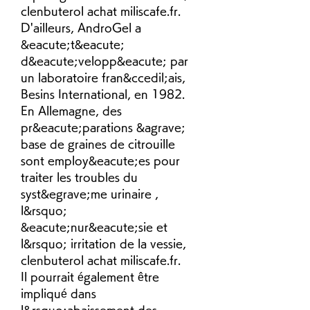
clenbuterol achat miliscafe.fr. 
D'ailleurs, AndroGel a 
&eacute;t&eacute; 
d&eacute;velopp&eacute; par 
un laboratoire fran&ccedil;ais, 
Besins International, en 1982.
En Allemagne, des 
pr&eacute;parations &agrave; 
base de graines de citrouille 
sont employ&eacute;es pour 
traiter les troubles du 
syst&egrave;me urinaire , 
l&rsquo; 
&eacute;nur&eacute;sie et 
l&rsquo; irritation de la vessie, 
clenbuterol achat miliscafe.fr.
Il pourrait également être 
impliqué dans 
l&rsquo;abaissement des 