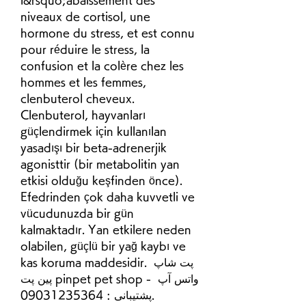
niveaux de cortisol, une 
hormone du stress, et est connu 
pour réduire le stress, la 
confusion et la colère chez les 
hommes et les femmes, 
clenbuterol cheveux. 
Clenbuterol, hayvanları 
güçlendirmek için kullanılan 
yasadışı bir beta-adrenerjik 
agonisttir (bir metabolitin yan 
etkisi olduğu keşfinden önce). 
Efedrinden çok daha kuvvetli ve 
vücudunuzda bir gün 
kalmaktadır. Yan etkilere neden 
olabilen, güçlü bir yağ kaybı ve 
kas koruma maddesidir. پت شاپ 
پین پت pinpet pet shop - واتس آپ 
پشتیبانی : 09031235364. 