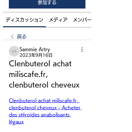
参加する
ディスカッション
メディア
メンバー
戻る
Sammie Artry
Sammie Artry
2023年9月16日
Clenbuterol achat 
miliscafe.fr, 
clenbuterol cheveux
Clenbuterol achat miliscafe.fr, 
clenbuterol cheveux - Acheter 
des stéroïdes anabolisants 
légaux