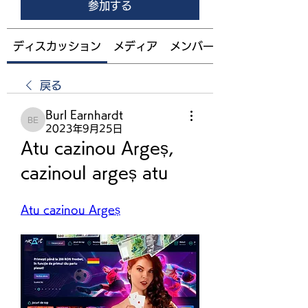
参加する
ディスカッション
メディア
メンバー
戻る
Burl Earnhardt
Burl Earnhardt
2023年9月25日
Atu cazinou Argeș, 
cazinoul argeș atu
Atu cazinou Argeș