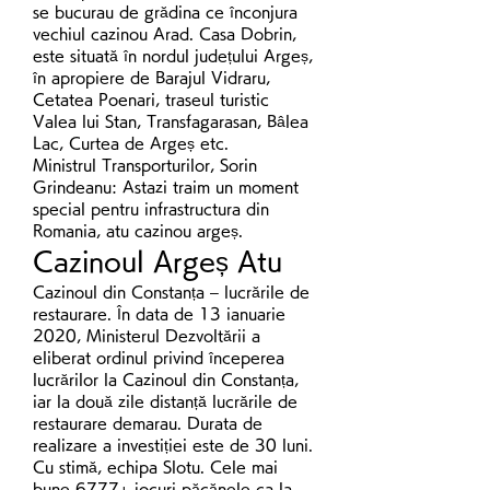
se bucurau de grădina ce înconjura 
vechiul cazinou Arad. Casa Dobrin, 
este situată în nordul județului Argeș, 
în apropiere de Barajul Vidraru, 
Cetatea Poenari, traseul turistic 
Valea lui Stan, Transfagarasan, Bâlea 
Lac, Curtea de Argeș etc. 
Ministrul Transporturilor, Sorin 
Grindeanu: Astazi traim un moment 
special pentru infrastructura din 
Romania, atu cazinou argeș.
Cazinoul Argeș Atu
Cazinoul din Constanța – lucrările de 
restaurare. În data de 13 ianuarie 
2020, Ministerul Dezvoltării a 
eliberat ordinul privind începerea 
lucrărilor la Cazinoul din Constanța, 
iar la două zile distanță lucrările de 
restaurare demarau. Durata de 
realizare a investiției este de 30 luni. 
Cu stimă, echipa Slotu. Cele mai 
bune 6777+ jocuri păcănele ca la 