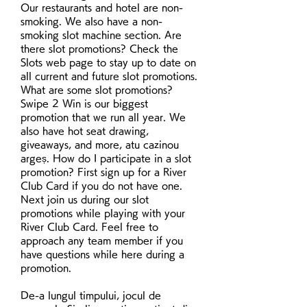
Our restaurants and hotel are non-
smoking. We also have a non-
smoking slot machine section. Are 
there slot promotions? Check the 
Slots web page to stay up to date on 
all current and future slot promotions. 
What are some slot promotions? 
Swipe 2 Win is our biggest 
promotion that we run all year. We 
also have hot seat drawing, 
giveaways, and more, atu cazinou 
argeș. How do I participate in a slot 
promotion? First sign up for a River 
Club Card if you do not have one. 
Next join us during our slot 
promotions while playing with your 
River Club Card. Feel free to 
approach any team member if you 
have questions while here during a 
promotion.
De-a lungul timpului, jocul de 