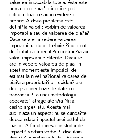
valoarea impozabila totala. Asta este 
prima problema ' primariile pot 
calcula doar ce au in eviden?a 
proprie A doua problema este 
defini?ia valorii: vorbim de valoarea 
impozabila sau de valoarea de pia?a? 
Daca se are in vedere valoarea 
impozabila, atunci trebuie ?inut cont 
de faptul ca terenul ?i construc?ia au 
valori impozabile diferite. Daca se 
are in vedere valoarea de piaa, in 
acest moment este imposibil de 
estimat la nivel na?ional valoarea de 
pia?a a proprieta?ilor reziden?iale, 
din lipsa unei baze de date cu 
tranzac?ii ?i a unei metodologii 
adecvate', atrage aten?ia Ni?a., 
casino argeș atu. Acesta mai 
subliniaza un aspect: nu se cunoa?te 
deocamdata impactul unei astfel de 
masuri. A facut cineva un studiu de 
impact? Vorbim vorbe ?i discutam 
discu?ii', puncteaza Ni?a. Din seria 