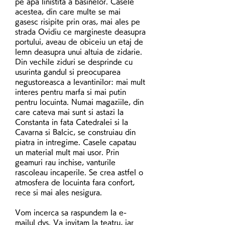
pe apa linistita a basinelor. Casele 
acestea, din care multe se mai 
gasesc risipite prin oras, mai ales pe 
strada Ovidiu ce margineste deasupra 
portului, aveau de obiceiu un etaj de 
lemn deasupra unui altuia de zidarie. 
Din vechile ziduri se desprinde cu 
usurinta gandul si preocuparea 
negustoreasca a levantinilor: mai mult 
interes pentru marfa si mai putin 
pentru locuinta. Numai magaziile, din 
care cateva mai sunt si astazi la 
Constanta in fata Catedralei si la 
Cavarna si Balcic, se construiau din 
piatra in intregime. Casele capatau 
un material mult mai usor. Prin 
geamuri rau inchise, vanturile 
rascoleau incaperile. Se crea astfel o 
atmosfera de locuinta fara confort, 
rece si mai ales nesigura.
Vom incerca sa raspundem la e-
mailul dvs. Va invitam la teatru, iar 