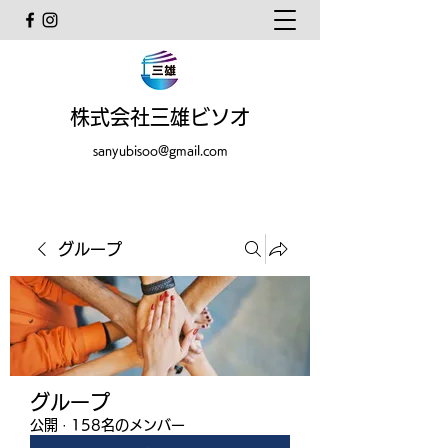
株式会社三雄ビソオ
sanyubisoo@gmail.com
グループ
グループ
公開
·
158名のメンバー