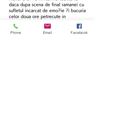
daca dupa scena de final ramanei cu 
sufletul incarcat de emo?ie ?i bucuria 
celor doua ore petrecute in 
compania indragi?ilor actori v-a 
indepartat pentru moment de rutina 
Phone
Email
Facebook
zilnica, ajun?i acasa, va a?teptam sa 
posta?i un gand bun, o impresie., atu 
casino arges. These aspects make the 
project unique and distinct from most 
other Islamic studies courses for 
children, both in content and quality. 
What our students say, n. Turn on 
notifications to hear about friends' 
games anytime, l. Now game night 
lives on wherever you are. Acolo el a 
reu?it deja sa-i impresioneze pe jura?
i, care l-au trimis in etapa urmatoare 
a competi?iei. Ma numesc Darius, am 
14 ani, sunt din Romania i dansez., n. 
Acolo pute?i juca diverse jocuri de 
car?i, cum ar fi Hearts, Solitaire, Gin 
Rummy , Spades, Go Fish ?i Euchre. 