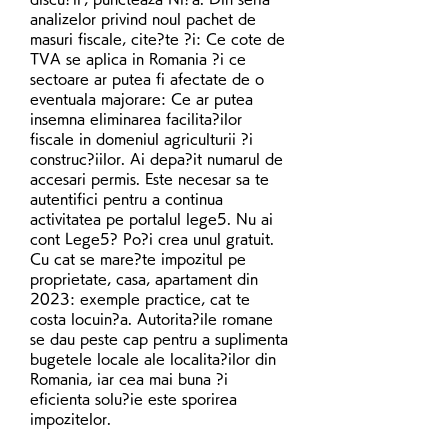
analizelor privind noul pachet de 
masuri fiscale, cite?te ?i: Ce cote de 
TVA se aplica in Romania ?i ce 
sectoare ar putea fi afectate de o 
eventuala majorare: Ce ar putea 
insemna eliminarea facilita?ilor 
fiscale in domeniul agriculturii ?i 
construc?iilor. Ai depa?it numarul de 
accesari permis. Este necesar sa te 
autentifici pentru a continua 
activitatea pe portalul lege5. Nu ai 
cont Lege5? Po?i crea unul gratuit. 
Cu cat se mare?te impozitul pe 
proprietate, casa, apartament din 
2023: exemple practice, cat te 
costa locuin?a. Autorita?ile romane 
se dau peste cap pentru a suplimenta 
bugetele locale ale localita?ilor din 
Romania, iar cea mai buna ?i 
eficienta solu?ie este sporirea 
impozitelor.