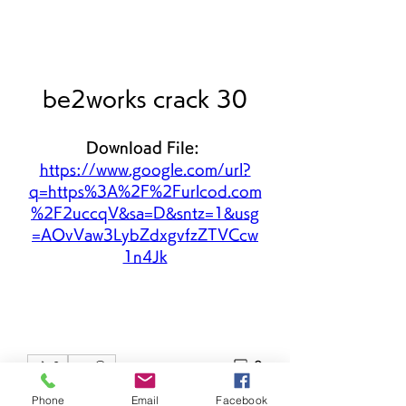
be2works crack 30
Download File: 
https://www.google.com/url?
q=https%3A%2F%2Furlcod.com
%2F2uccqV&sa=D&sntz=1&usg
=AOvVaw3LybZdxgvfzZTVCcw
1n4Jk
0
0
Phone
Email
Facebook
Write a comment...