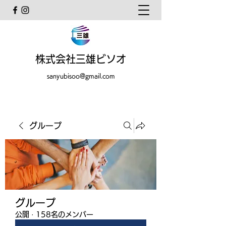
株式会社三雄ビソオ
sanyubisoo@gmail.com
グループ
グループ
公開
·
158名のメンバー