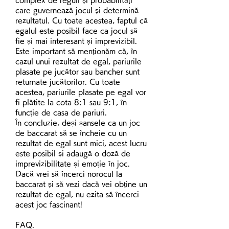
care guvernează jocul și determină 
rezultatul. Cu toate acestea, faptul că 
egalul este posibil face ca jocul să 
fie și mai interesant și imprevizibil.
Este important să menționăm că, în 
cazul unui rezultat de egal, pariurile 
plasate pe jucător sau bancher sunt 
returnate jucătorilor. Cu toate 
acestea, pariurile plasate pe egal vor 
fi plătite la cota 8:1 sau 9:1, în 
funcție de casa de pariuri.
În concluzie, deși șansele ca un joc 
de baccarat să se încheie cu un 
rezultat de egal sunt mici, acest lucru 
este posibil și adaugă o doză de 
imprevizibilitate și emoție în joc. 
Dacă vrei să încerci norocul la 
baccarat și să vezi dacă vei obține un 
rezultat de egal, nu ezita să încerci 
acest joc fascinant!
FAQ.