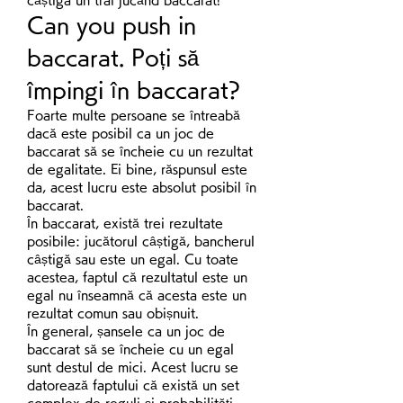
Can you push in 
baccarat. Poți să 
împingi în baccarat?
Foarte multe persoane se întreabă 
dacă este posibil ca un joc de 
baccarat să se încheie cu un rezultat 
de egalitate. Ei bine, răspunsul este 
da, acest lucru este absolut posibil în 
baccarat.
În baccarat, există trei rezultate 
posibile: jucătorul câștigă, bancherul 
câștigă sau este un egal. Cu toate 
acestea, faptul că rezultatul este un 
egal nu înseamnă că acesta este un 
rezultat comun sau obișnuit.
În general, șansele ca un joc de 
baccarat să se încheie cu un egal 
sunt destul de mici. Acest lucru se 
datorează faptului că există un set 
complex de reguli și probabilități 