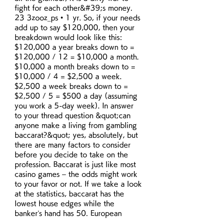
fight for each other&#39;s money. 
23 3zooz_ps • 1 yr. So, if your needs 
add up to say $120,000, then your 
breakdown would look like this: 
$120,000 a year breaks down to = 
$120,000 / 12 = $10,000 a month. 
$10,000 a month breaks down to = 
$10,000 / 4 = $2,500 a week. 
$2,500 a week breaks down to = 
$2,500 / 5 = $500 a day (assuming 
you work a 5-day week). In answer 
to your thread question &quot;can 
anyone make a living from gambling 
baccarat?&quot; yes, absolutely, but 
there are many factors to consider 
before you decide to take on the 
profession. Baccarat is just like most 
casino games – the odds might work 
to your favor or not. If we take a look 
at the statistics, baccarat has the 
lowest house edges while the 
banker’s hand has 50. European 