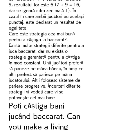
9, rezultatul lor este 6 (7 + 9 = 16, 
dar se ignoră cifra zecimală 1). În 
cazul în care ambii jucători au același 
punctaj, este declarat un rezultat de 
egalitate.
Care este strategia cea mai bună 
pentru a câștiga la baccarat?.
Există multe strategii diferite pentru a 
juca baccarat, dar nu există o 
strategie garantată pentru a câștiga 
în mod constant. Unii jucători preferă 
să parieze pe mâna băncii, în timp ce 
alții preferă să parieze pe mâna 
jucătorului. Alții folosesc sisteme de 
pariere progresive. Încercați diferite 
strategii și vedeți care vi se 
potrivește cel mai bine.
Poți câștiga bani 
jucând baccarat. Can 
you make a living 