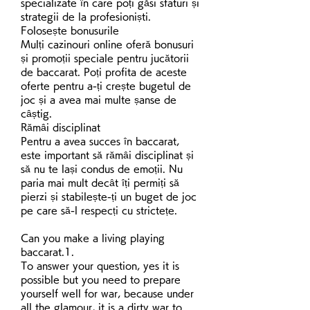
specializate în care poți găsi sfaturi și 
strategii de la profesioniști.
Folosește bonusurile
Mulți cazinouri online oferă bonusuri 
și promoții speciale pentru jucătorii 
de baccarat. Poți profita de aceste 
oferte pentru a-ți crește bugetul de 
joc și a avea mai multe șanse de 
câștig.
Rămâi disciplinat
Pentru a avea succes în baccarat, 
este important să rămâi disciplinat și 
să nu te lași condus de emoții. Nu 
paria mai mult decât îți permiți să 
pierzi și stabilește-ți un buget de joc 
pe care să-l respecți cu strictețe.
Can you make a living playing 
baccarat.1.
To answer your question, yes it is 
possible but you need to prepare 
yourself well for war, because under 
all the glamour, it is a dirty war to 