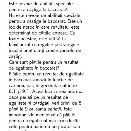
Este nevoie de abilități speciale 
pentru a câștiga la baccarat?.
Nu este nevoie de abilități speciale 
pentru a câștiga la baccarat. Este un 
joc de noroc în care rezultatul este 
determinat de cărțile extrase. Cu 
toate acestea, este util să fii 
familiarizat cu regulile și strategiile 
jocului pentru a-ți crește șansele de 
câștig.
Care sunt plățile pentru un rezultat 
de egalitate în baccarat?.
Plățile pentru un rezultat de egalitate 
în baccarat variază în funcție de 
cazinou, dar, în general, sunt între 
8:1 și 9:1. Acest lucru înseamnă că, 
dacă pariați pe un rezultat de 
egalitate și câștigați, veți primi de 8 
până la 9 ori suma pariată. Este 
important de menționat că plățile 
pentru un egal sunt mai mari decât 
cele pentru parierea pe jucător sau 