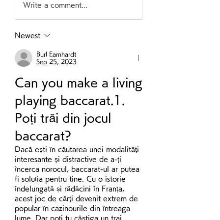
Write a comment...
Newest
Burl Earnhardt
Sep 25, 2023
Can you make a living 
playing baccarat.1. 
Poți trăi din jocul 
baccarat?
Dacă ești în căutarea unei modalități 
interesante și distractive de a-ți 
încerca norocul, baccarat-ul ar putea 
fi soluția pentru tine. Cu o istorie 
îndelungată și rădăcini în Franța, 
acest joc de cărți devenit extrem de 
popular în cazinourile din întreaga 
lume. Dar poți tu câștiga un trai 