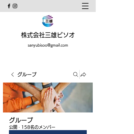
株式会社三雄ビソオ
sanyubisoo@gmail.com
グループ
グループ
公開
·
158名のメンバー