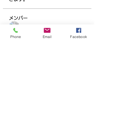
メンバー
Ha Hoang
フォロー
Phone
Email
Facebook
Dương Dương
フォロー
beomgyu choi
フォロー
adam alex
フォロー
Joanne Smith
フォロー
すべてのメンバーを表示（158名）
千葉県市川市塩浜４−３−１ー３１０
ハイタウン塩浜