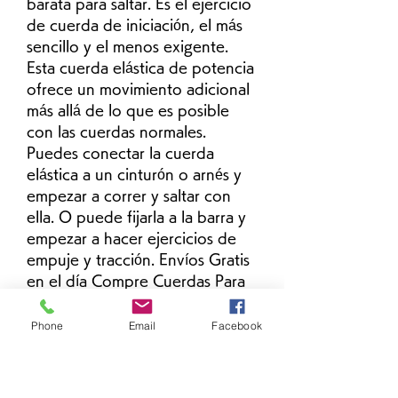
barata para saltar. Es el ejercicio 
de cuerda de iniciación, el más 
sencillo y el menos exigente. 
Esta cuerda elástica de potencia 
ofrece un movimiento adicional 
más allá de lo que es posible 
con las cuerdas normales. 
Puedes conectar la cuerda 
elástica a un cinturón o arnés y 
empezar a correr y saltar con 
ella. O puede fijarla a la barra y 
empezar a hacer ejercicios de 
empuje y tracción. Envíos Gratis 
en el día Compre Cuerdas Para 
Hacer Ejercicios en cuotas sin 
interés! Conozca nuestras 
Phone
Email
Facebook
increíbles ofertas y promociones 
en millones de productos. Por 
otra parte, contamos cuerdas 