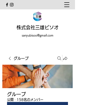
株式会社三雄ビソオ
sanyubisoo@gmail.com
グループ
グループ
公開
·
158名のメンバー