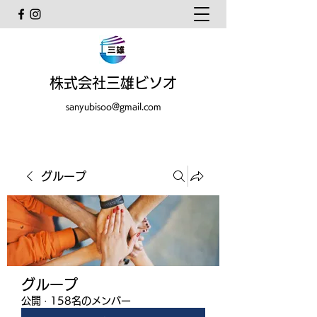
株式会社三雄ビソオ
sanyubisoo@gmail.com
グループ
グループ
公開
·
158名のメンバー