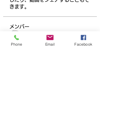
きます。
メンバー
Ha Hoang
フォロー
Phone
Email
Facebook
Dương Dương
フォロー
beomgyu choi
フォロー
adam alex
フォロー
Joanne Smith
フォロー
すべてのメンバーを表示（158名）
千葉県市川市塩浜４−３−１ー３１０