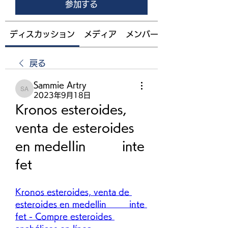
参加する
ディスカッション
メディア
メンバー
戻る
Sammie Artry
Sammie Artry
2023年9月18日
Kronos esteroides, 
venta de esteroides 
en medellin         inte 
fet
Kronos esteroides, venta de 
esteroides en medellin         inte 
fet - Compre esteroides 