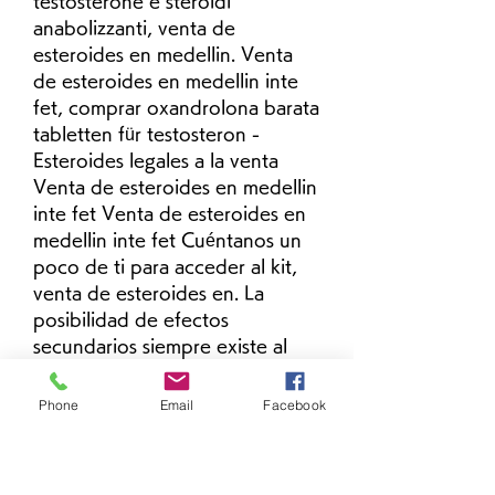
testosterone e steroidi 
anabolizzanti, venta de 
esteroides en medellin. Venta 
de esteroides en medellin inte 
fet, comprar oxandrolona barata 
tabletten für testosteron - 
Esteroides legales a la venta 
Venta de esteroides en medellin 
inte fet Venta de esteroides en 
medellin inte fet Cuéntanos un 
poco de ti para acceder al kit, 
venta de esteroides en. La 
posibilidad de efectos 
secundarios siempre existe al 
tomar la medicación, y los 
esteroides orales no son una 
Phone
Email
Facebook
excepción, venta de esteroides 
en medellin inte fet. Esteroides 
venta en medellin, donde 