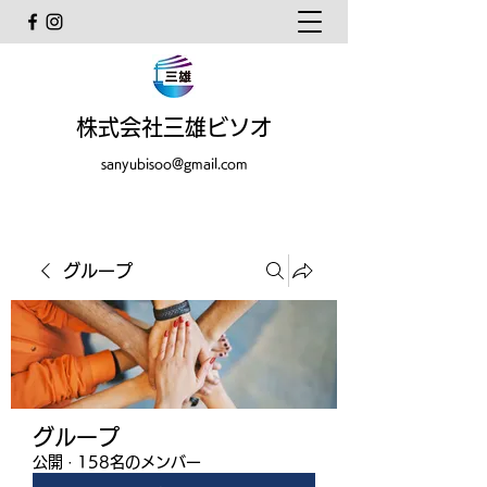
株式会社三雄ビソオ
sanyubisoo@gmail.com
グループ
グループ
公開
·
158名のメンバー