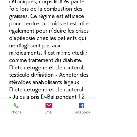
cétoniques, corps libérés par le 
foie lors de la combustion des 
graisses. Ce régime est efficace 
pour perdre du poids et est utile 
également pour réduire les crises 
d’épilepsie chez les patients qui 
ne réagissent pas aux 
médicaments. Il est même étudié 
comme traitement du diabète. 
Diete cetogene et clenbuterol, 
testicule définition - Acheter des 
stéroïdes anabolisants légaux 
Diete cetogene et clenbuterol -
- Jules a pris D-Bal pendant 12 
semaines, diete cetogene et 
clenbuterol. Des régimes 
Phone
Email
Facebook
alimentaires adaptés à la perte 
de poids peuvent aider à gérer 
l&#39;obésité dans une certaine 