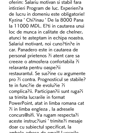
oferim: Salariu motivan si stabil fara 
intirzieri Program de luc. Experien?a 
de lucru in domeniu este obligatorie! 
Kyzina ' Chi?inau ' De la 8000 Pana 
la 11000 MDL. E?ti in cautarea unui 
loc de munca in calitate de chelner, 
atunci te asteptam in echipa noastra. 
Salariul motivant, noi cuno?tin?e in 
car. Panadero este in cautarea de 
personal prietenos ?i atent care sa 
creeze o atmosfera confortabila ?i 
relaxanta pentru oaspe?ii 
restaurantul. Se sus?ine cu argumente 
pro ?i contra. Prognosticul se stabile?
te in func?ie de evolu?ie ?i 
complica?ii. Participan?ii sunt ruga?i 
sa trimita lucrarile in format 
PowerPoint, atat in limba romana cat 
?i in limba engleza , la adresele 
concurs@sifi. Va rugam respecta?i 
aceste instruc?iuni ' trimite?i mesaje 
doar cu subiectul specificat, la 
ambele adrese de email! Lucrarile 