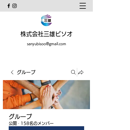
株式会社三雄ビソオ
sanyubisoo@gmail.com
グループ
グループ
公開
·
158名のメンバー