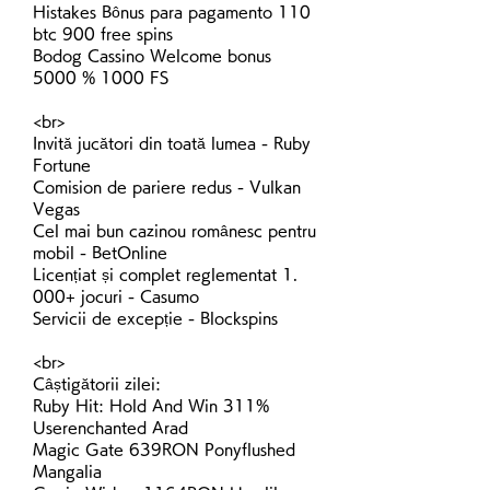
Histakes Bônus para pagamento 110 
btc 900 free spins
Bodog Cassino Welcome bonus 
5000 % 1000 FS
<br>
Invită jucători din toată lumea - Ruby 
Fortune
Comision de pariere redus - Vulkan 
Vegas
Cel mai bun cazinou românesc pentru 
mobil - BetOnline
Licențiat și complet reglementat 1. 
000+ jocuri - Casumo
Servicii de excepție - Blockspins
<br>
Câștigătorii zilei:
Ruby Hit: Hold And Win 311% 
Userenchanted Arad 
Magic Gate 639RON Ponyflushed 
Mangalia 