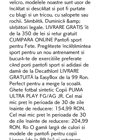
velcro, modelele noastre sunt ușor de 
încălțat și descălțat și pot fi purtate 
cu blugi și un tricou, cu salopete sau 
rochii. Sâmbătă, Duminică &amp; 
sărbători legale. LIVRARE GRATIS 🚀 
de la 350 de lei si retur gratuit  
CUMPARA ONLINE Pantofi sport 
pentru Fete. Pregătește încălțămintea 
sport pentru un nou antrenament și 
bucură-te de exercițiile preferate 
când porți pantofi sport și adidași de 
damă de la Decathlon! LIVRARE 
GRATUITĂ la EasyBox de la 99 Ron. 
Perfect pentru a merge la școală. 
Ghete fotbal sintetic Copii PUMA 
ULTRA PLAY FG/AG JR. Cel mai 
mic preț în perioada de 30 de zile 
înainte de reducere: 154,99 RON. 
Cel mai mic preț în perioada de 30 
de zile înainte de reducere: 204,99 
RON. Ro O gamă largă de culori și 
modele de pantofi pentru copii 
Livrare (de la 99 lei) și returnare 