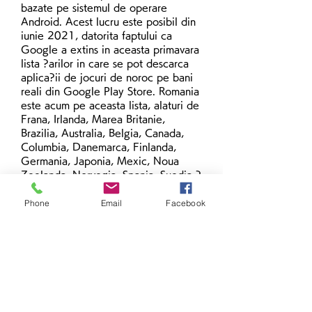
bazate pe sistemul de operare 
Android. Acest lucru este posibil din 
iunie 2021, datorita faptului ca 
Google a extins in aceasta primavara 
lista ?arilor in care se pot descarca 
aplica?ii de jocuri de noroc pe bani 
reali din Google Play Store. Romania 
este acum pe aceasta lista, alaturi de 
Frana, Irlanda, Marea Britanie, 
Brazilia, Australia, Belgia, Canada, 
Columbia, Danemarca, Finlanda, 
Germania, Japonia, Mexic, Noua 
Zeelanda, Norvegia, Spania, Suedia ?
i SUA., pantofi de tenis pentru fete. 
Phone
Email
Facebook
Astfel, operatorii de gambling licen?
ia?i ONJN pot solicita companiei 
Google includerea aplica?iilor de 
jocuri de noroc in Magazin Play, insa 
acest lucru se intampla doar in urma 
unui riguros proces de verificare din 
partea gigantului american. Aplica?
iile Unibet Pariuri Sportive ?i Unibet 