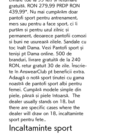
gratuită. RON 279,99 PRDP RON 
439,99*. Nu mai cumpărăm doar 
pantofi sport pentru antrenament, 
mers sau pentru a face sport, ci îi 
purtăm și pentru uzul zilnic și 
permanent, deoarece pantofii comozi 
și buni ne ușurează zilele. Sandale cu 
toc înalt Dama. Vezi Pantofi sport şi 
tenişi pt Dama online. 500 de 
branduri, livrare gratuită de la 240 
RON, retur gratuit 30 de zile. Înscrie-
te în AnswearClub pt beneficii extra. 
Adaugă o notă sport ținutei cu gama 
noastră de pantofi sport albi pentru 
femei. Cumpără modele simple din 
piele, pânză și piele întoarsă.  The 
dealer usually stands on 18, but 
there are specific cases where the 
dealer will draw on 18, incaltaminte 
sport pentru fete..
Incaltaminte sport 