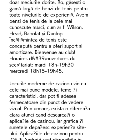
doar meciurile dorite. Ro, găsești o 
gamă largă de benzi de tenis pentru 
toate nivelurile de experiență. Avem 
benzi de tenis de la cele mai 
cunoscute mărci, cum ar fi Wilson, 
Head, Babolat și Dunlop. 
Încălțămintea de tenis este 
concepută pentru a oferi suport și 
amortizare. Bienvenue au club! 
Horaires d&#39;ouvertures du 
secrétariat: mardi 18h-19h30 
mercredi 18h15-19h45. 
Jocurile moderne de cazinou vin cu 
cele mai bune modele, teme ?i 
caracteristici, dar pot fi adesea 
fermecatoare din punct de vedere 
vizual. Prin urmare, exista o diferen?a 
clara atunci cand descarca?i o 
aplica?ie de cazinou, iar grafica ?i 
sunetele depa?esc experien?a site-
ului. Aplica?iile de cazinou pentru 
iOS ?i Android sunt disponibile in 