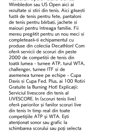
Wimbledon sau US Open aici ai 
rezultate și știri din tenis. Aici găsești 
fustă de tenis pentru fete, pantaloni 
de tenis pentru bărbați, jachete și 
maiouri pentru întreaga familie. Fii 
mereu pregătit pentru un nou meci și 
completează-ți echipamentul cu 
produse din colecția Decathlon! Com 
oferă servicii de scoruri din peste 
2000 de competiții de tenis din 
toată lumea - turnee ATP, turul WTA, 
challenger, turnee ITF și de 
asemenea turnee pe echipe - Cupa 
Davis și Cupa Fed. Plus, ai 100 Rotiri 
Gratuite la Burning Hot! Explicaţii: 
Serviciul livescore din tenis al 
LIVESCORE. In (scoruri tenis live) 
oferă pariorilor şi fanilor scoruri live 
din tenis în timp real din toate 
competiţiile ATP şi WTA. Eşti 
atenţionat sonor sau grafic la 
schimbarea scorului sau poţi selecta 