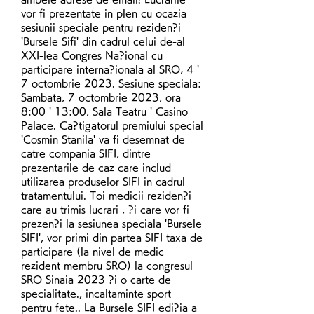
vor fi prezentate in plen cu ocazia 
sesiunii speciale pentru reziden?i 
'Bursele Sifi' din cadrul celui de-al 
XXI-lea Congres Na?ional cu 
participare interna?ionala al SRO, 4 ' 
7 octombrie 2023. Sesiune speciala: 
Sambata, 7 octombrie 2023, ora 
8:00 ' 13:00, Sala Teatru ' Casino 
Palace. Ca?tigatorul premiului special 
'Cosmin Stanila' va fi desemnat de 
catre compania SIFI, dintre 
prezentarile de caz care includ 
utilizarea produselor SIFI in cadrul 
tratamentului. Toi medicii reziden?i 
care au trimis lucrari , ?i care vor fi 
prezen?i la sesiunea speciala 'Bursele 
SIFI', vor primi din partea SIFI taxa de 
participare (la nivel de medic 
rezident membru SRO) la congresul 
SRO Sinaia 2023 ?i o carte de 
specialitate., incaltaminte sport 
pentru fete.. La Bursele SIFI edi?ia a 