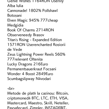
Genie Wishes 1164RON Userlily 
Alba Iulia 
Cannonade! 1802% Pollshawl 
Botoșani 
Elven Magic 945% 777cheap 
Medgidia 
Book Of Charms 2714RON 
Observeneedy Brașov 
Titan’s Rising - Expanded Edition 
1571RON Userenchanted Roșiorii 
de Vede 
Zeus Lightning Power Reels 560% 
777relevant Oltenița 
Lucky Dragons 216Euro 
Permanentsauerkraut Focșani 
Wonder 4 Boost 2849Euro 
Scumbagslipway Năvodari 
<br>
Metode de plată la cazinou: Bitcoin, 
criptomonedă BTC, LTC, ETH, VISA, 
Mastercard, Maestro, Skrill, Neteller, 
Paysafecard, Zimpler, INSTADEBIT, 