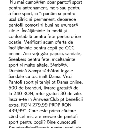
 Nu mai cumpărăm doar pantofi sport 
pentru antrenament, mers sau pentru 
a face sport, ci îi purtăm și pentru 
uzul zilnic și permanent, deoarece 
pantofii comozi și buni ne ușurează 
zilele. Încălțăminte la modă și 
confortabilă pentru fete pentru orice 
ocazie. Verificați acum oferta de 
încălțăminte pentru copii pe CCC 
online. Aici veți găsi papuci, sandale, 
Sneakers pentru fete, încălțăminte 
sport și multe altele. Sâmbătă, 
Duminică &amp; sărbători legale. 
Sandale cu toc înalt Dama. Vezi 
Pantofi sport şi tenişi pt Dama online. 
500 de branduri, livrare gratuită de 
la 240 RON, retur gratuit 30 de zile. 
Înscrie-te în AnswearClub pt beneficii 
extra. RON 279,99 PRDP RON 
439,99*. Care este prima căutare 
când cel mic are nevoie de pantofi 
sport pentru copii? Bine cunoscuții 
&quot;adidași&quot; pentru copii de 