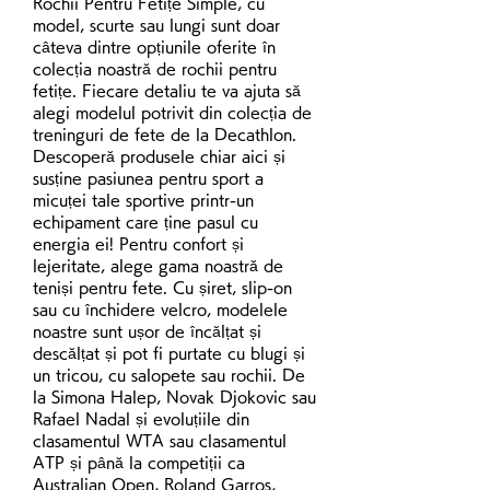
Rochii Pentru Fetițe Simple, cu 
model, scurte sau lungi sunt doar 
câteva dintre opțiunile oferite în 
colecția noastră de rochii pentru 
fetițe. Fiecare detaliu te va ajuta să 
alegi modelul potrivit din colecția de 
treninguri de fete de la Decathlon. 
Descoperă produsele chiar aici și 
susține pasiunea pentru sport a 
micuței tale sportive printr-un 
echipament care ține pasul cu 
energia ei! Pentru confort și 
lejeritate, alege gama noastră de 
teniși pentru fete. Cu șiret, slip-on 
sau cu închidere velcro, modelele 
noastre sunt ușor de încălțat și 
descălțat și pot fi purtate cu blugi și 
un tricou, cu salopete sau rochii. De 
la Simona Halep, Novak Djokovic sau 
Rafael Nadal și evoluțiile din 
clasamentul WTA sau clasamentul 
ATP și până la competiții ca 
Australian Open, Roland Garros, 