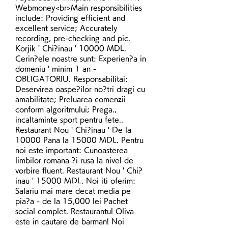
Webmoney<br>Main responsibilities 
include: Providing efficient and 
excellent service; Accurately 
recording, pre-checking and pic. 
Korjik ' Chi?inau ' 10000 MDL. 
Cerin?ele noastre sunt: Experien?a in 
domeniu ' minim 1 an - 
OBLIGATORIU. Responsabilitai: 
Deservirea oaspe?ilor no?tri dragi cu 
amabilitate; Preluarea comenzii 
conform algoritmului; Prega., 
incaltaminte sport pentru fete.. 
Restaurant Nou ' Chi?inau ' De la 
10000 Pana la 15000 MDL. Pentru 
noi este important: Cunoasterea 
limbilor romana ?i rusa la nivel de 
vorbire fluent. Restaurant Nou ' Chi?
inau ' 15000 MDL. Noi iti oferim: 
Salariu mai mare decat media pe 
pia?a - de la 15,000 lei Pachet 
social complet. Restaurantul Oliva 
este in cautare de barman! Noi 