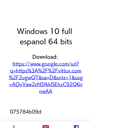
Windows 10 full 
espanol 64 bits
Download: 
https://www.google.com/url?
q=https%3A%2F%2Fvittuv.com
%2F2ugwQT&sa=D&sntz=1&usg
=AOvVaw2zN5fkklSEhxC92Q6v
nwAA
 075784b09d
0
0