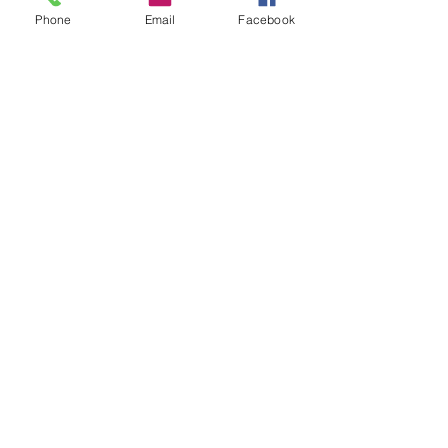
Phone
Email
Facebook
Write a comment...
グループについて
グループへようこそ！他のメンバー
と交流したり、最新情報をチェック
したり、動画をシェアすることもで
きます。
メンバー
Ha Hoang
フォロー
Dương Dương
フォロー
beomgyu choi
フォロー
adam alex
フォロー
Joanne Smith
フォロー