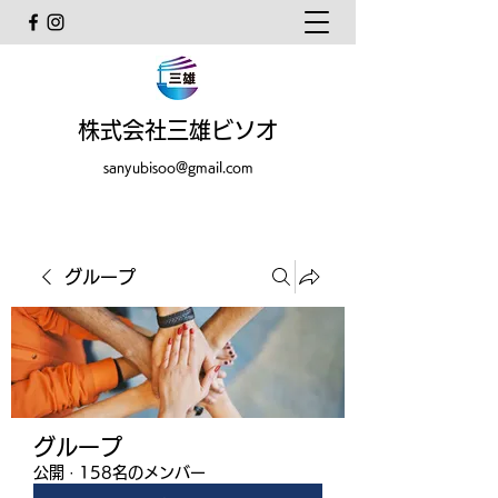
株式会社三雄ビソオ
sanyubisoo@gmail.com
グループ
グループ
公開
·
158名のメンバー