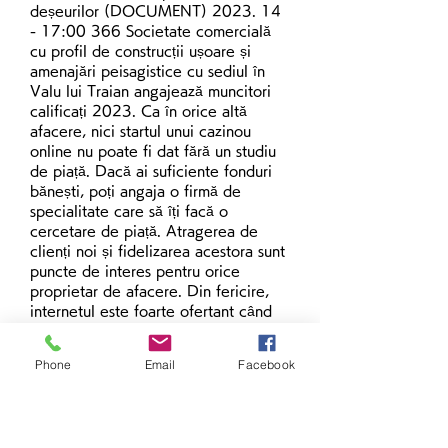
deșeurilor (DOCUMENT) 2023. 14 
- 17:00 366 Societate comercială 
cu profil de construcții ușoare și 
amenajări peisagistice cu sediul în 
Valu lui Traian angajează muncitori 
calificați 2023. Ca în orice altă 
afacere, nici startul unui cazinou 
online nu poate fi dat fără un studiu 
de piață. Dacă ai suficiente fonduri 
bănești, poți angaja o firmă de 
specialitate care să îți facă o 
cercetare de piață. Atragerea de 
clienți noi și fidelizarea acestora sunt 
puncte de interes pentru orice 
proprietar de afacere. Din fericire, 
internetul este foarte ofertant când 
vine vorba de promovarea unui 
cazinou. Totul pornește cu o 
Phone
Email
Facebook
strategie bine pusă la punct, care te 
va ajuta să obții rezultatele mult 
dorite. Fie că vrei să atragi mai mulți 
clienți, […]. 