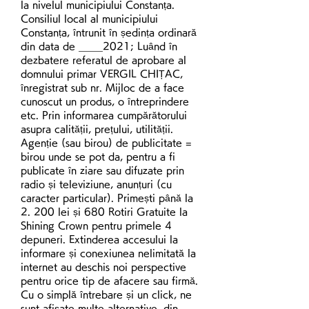
la nivelul municipiului Constanța. 
Consiliul local al municipiului 
Constanța, întrunit în ședința ordinară 
din data de _____2021; Luând în 
dezbatere referatul de aprobare al 
domnului primar VERGIL CHIȚAC, 
înregistrat sub nr. Mijloc de a face 
cunoscut un produs, o întreprindere 
etc. Prin informarea cumpărătorului 
asupra calității, prețului, utilității. 
Agenție (sau birou) de publicitate = 
birou unde se pot da, pentru a fi 
publicate în ziare sau difuzate prin 
radio și televiziune, anunțuri (cu 
caracter particular). Primești până la 
2. 200 lei și 680 Rotiri Gratuite la 
Shining Crown pentru primele 4 
depuneri. Extinderea accesului la 
informare și conexiunea nelimitată la 
internet au deschis noi perspective 
pentru orice tip de afacere sau firmă. 
Cu o simplă întrebare și un click, ne 
sunt afișate multe alternative, din 