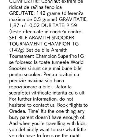
COMPOZITIE: Con?inut extrem de 
ridicat de ra?ina fenolica 
GREUTATE: 142 grame (diferen?a 
maxima de 0,5 grame) GRAVITATIE: 
1,87 +/- 0,02 DURITATE: ? 59 
(teste efectuate in condi?ii control. 
SET BILE ARAMITH SNOOKER 
TOURNAMENT CHAMPION 1G 
(142g) Set de bile Aramith 
Tournament Champion SuperPro1G 
se folosesc la toate turneele World 
Snooker si sunt cele mai bune bile 
pentru snooker. Pentru lovituri cu 
precizie maxima si o buna 
repozitionare a bilei. Datorita 
suprafetei vitrificate intarita cu o ult. 
For further information, do not 
hesitate to contact us. Book flights to 
Oradea. Time' It's the one thing any 
busy parent doesn't have enough of. 
And when you're travelling with kids, 
you definitely want to use what little 
you do have to focus on the right 