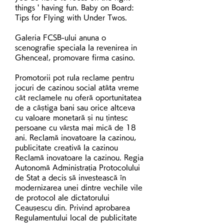
things ' having fun. Baby on Board: 
Tips for Flying with Under Twos.
Galeria FCSB-ului anuna o 
scenografie speciala la revenirea in 
Ghencea!, promovare firma casino.
Promotorii pot rula reclame pentru 
jocuri de cazinou social atâta vreme 
cât reclamele nu oferă oportunitatea 
de a câștiga bani sau orice altceva 
cu valoare monetară și nu țintesc 
persoane cu vârsta mai mică de 18 
ani. Reclamă inovatoare la cazinou, 
publicitate creativă la cazinou 
Reclamă inovatoare la cazinou. Regia 
Autonomă Administrația Protocolului 
de Stat a decis să investească în 
modernizarea unei dintre vechile vile 
de protocol ale dictatorului 
Ceaușescu din. Privind aprobarea 
Regulamentului local de publicitate 