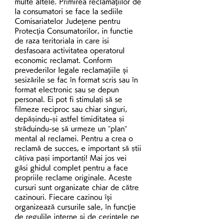
multe altele. Primirea reclamaţiilor de 
la consumatori se face la sediile 
Comisariatelor Judeţene pentru 
Protecţia Consumatorilor, in functie 
de raza teritoriala in care isi 
desfasoara activitatea operatorul 
economic reclamat. Conform 
prevederilor legale reclamaţiile şi 
sesizările se fac în format scris sau în 
format electronic sau se depun 
personal. Ei pot fi stimulați să se 
filmeze reciproc sau chiar singuri, 
depășindu-și astfel timiditatea și 
străduindu-se să urmeze un ”plan” 
mental al reclamei. Pentru a crea o 
reclamă de succes, e important să știi 
câțiva pași importanți! Mai jos vei 
găsi ghidul complet pentru a face 
propriile reclame originale. Aceste 
cursuri sunt organizate chiar de către 
cazinouri. Fiecare cazinou îşi 
organizează cursurile sale, în funcţie 
de regulile interne şi de cerinţele pe 