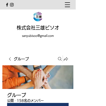
株式会社三雄ビソオ
sanyubisoo@gmail.com
グループ
グループ
公開
·
158名のメンバー