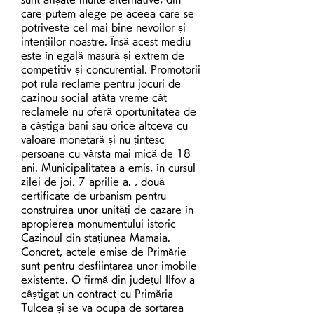
care putem alege pe aceea care se 
potrivește cel mai bine nevoilor și 
intențiilor noastre. Însă acest mediu 
este în egală masură și extrem de 
competitiv și concurențial. Promotorii 
pot rula reclame pentru jocuri de 
cazinou social atâta vreme cât 
reclamele nu oferă oportunitatea de 
a câștiga bani sau orice altceva cu 
valoare monetară și nu țintesc 
persoane cu vârsta mai mică de 18 
ani. Municipalitatea a emis, în cursul 
zilei de joi, 7 aprilie a. , două 
certificate de urbanism pentru 
construirea unor unități de cazare în 
apropierea monumentului istoric 
Cazinoul din stațiunea Mamaia. 
Concret, actele emise de Primărie 
sunt pentru desființarea unor imobile 
existente. O firmă din județul Ilfov a 
câștigat un contract cu Primăria 
Tulcea și se va ocupa de sortarea 