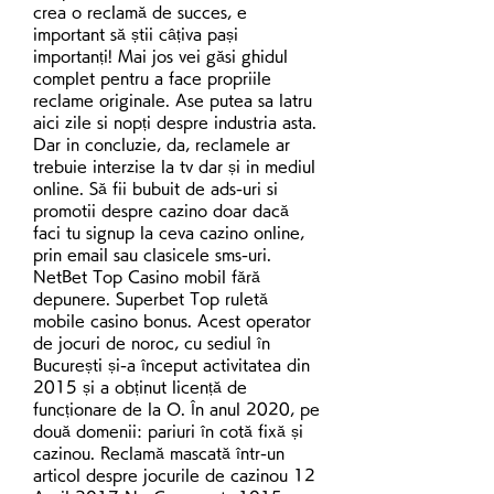
crea o reclamă de succes, e 
important să știi câțiva pași 
importanți! Mai jos vei găsi ghidul 
complet pentru a face propriile 
reclame originale. Ase putea sa latru 
aici zile si nopți despre industria asta. 
Dar in concluzie, da, reclamele ar 
trebuie interzise la tv dar și in mediul 
online. Să fii bubuit de ads-uri si 
promotii despre cazino doar dacă 
faci tu signup la ceva cazino online, 
prin email sau clasicele sms-uri. 
NetBet Top Casino mobil fără 
depunere. Superbet Top ruletă 
mobile casino bonus. Acest operator 
de jocuri de noroc, cu sediul în 
București și-a început activitatea din 
2015 și a obținut licență de 
funcționare de la O. În anul 2020, pe 
două domenii: pariuri în cotă fixă și 
cazinou. Reclamă mascată într-un 
articol despre jocurile de cazinou 12 