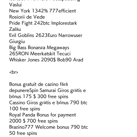
Vaslui 
New York 1342% 777efficient 
Roșiorii de Vede 
Pride Fight 242btc Implorestark 
Zalău 
Evil Goblins 2623Euro Narrowuser 
Giurgiu 
Big Bass Bonanza Megaways 
265RON Meerkatskit Tecuci 
Whisker Jones 2090$ Bob90 Arad 
<br>
Bonus gratuit de cazino fără 
depunereSpin Samurai Giros grátis e 
bônus 175 $ 300 free spins
Cassino Giros grátis e bônus 790 btc 
100 free spins
Royal Panda Bonus for payment 
2000 $ 700 free spins
Brazino777 Welcome bonus 790 btc 
50 free spins