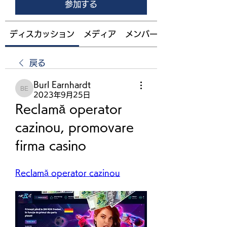
参加する
ディスカッション
メディア
メンバー
戻る
Burl Earnhardt
Burl Earnhardt
2023年9月25日
Reclamă operator 
cazinou, promovare 
firma casino
Reclamă operator cazinou