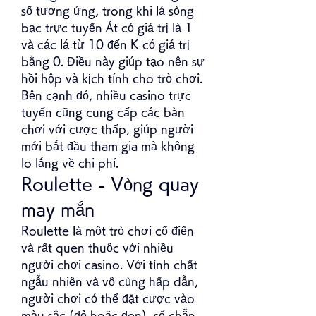
số tương ứng, trong khi lá sòng 
bạc trực tuyến Át có giá trị là 1 
và các lá từ 10 đến K có giá trị 
bằng 0. Điều này giúp tạo nên sự 
hồi hộp và kịch tính cho trò chơi. 
Bên cạnh đó, nhiều casino trực 
tuyến cũng cung cấp các bàn 
chơi với cược thấp, giúp người 
mới bắt đầu tham gia mà không 
lo lắng về chi phí.
Roulette - Vòng quay 
may mắn
Roulette là một trò chơi cổ điển 
và rất quen thuộc với nhiều 
người chơi casino. Với tính chất 
ngẫu nhiên và vô cùng hấp dẫn, 
người chơi có thể đặt cược vào 
màu sắc (đỏ hoặc đen), số chẵn 