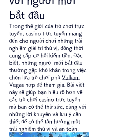
với người mới 
bắt đầu
Trong thế giới của trò chơi trực 
tuyến, casino trực tuyến mang 
đến cho người chơi những trải 
nghiệm giải trí thú vị, đồng thời 
cung cấp cơ hội kiếm tiền. Đặc 
biệt, những người mới bắt đầu 
thường gặp khó khăn trong việc 
chọn lựa trò chơi phù 
Vulkan 
Vegas
 hợp để tham gia. Bài viết 
này sẽ giúp bạn hiểu rõ hơn về 
các trò chơi casino trực tuyến 
mà bạn có thể thử sức, cùng với 
những lời khuyên và lưu ý cần 
thiết để có thể tận hưởng một 
trải nghiệm thú vị và an toàn.