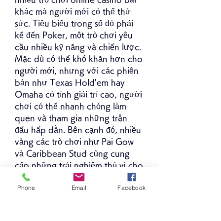
khác mà người mới có thể thử 
sức. Tiêu biểu trong số đó phải 
kể đến Poker, một trò chơi yêu 
cầu nhiều kỹ năng và chiến lược. 
Mặc dù có thể khó khăn hơn cho 
người mới, nhưng với các phiên 
bản như Texas Hold'em hay 
Omaha có tính giải trí cao, người 
chơi có thể nhanh chóng làm 
quen và tham gia những trận 
đấu hấp dẫn. Bên cạnh đó, nhiều 
vàng các trò chơi như Pai Gow 
và Caribbean Stud cũng cung 
cấp những trải nghiệm thú vị cho 
người chơi.
Phone
Email
Facebook
Điều quan trọng là người mới 
nên tham gia các trò chơi này ở 
chế độ miễn phí để có thời gian 