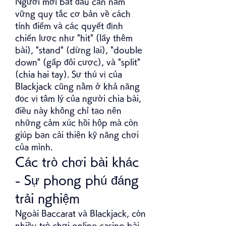
Người mới bắt đầu cần nắm 
vững quy tắc cơ bản về cách 
tính điểm và các quyết định 
chiến lược như "hit" (lấy thêm 
bài), "stand" (dừng lại), "double 
down" (gấp đôi cược), và "split" 
(chia hai tay). Sự thú vị của 
Blackjack cũng nằm ở khả năng 
đọc vị tâm lý của người chia bài, 
điều này không chỉ tạo nên 
những cảm xúc hồi hộp mà còn 
giúp bạn cải thiện kỹ năng chơi 
của mình.
Các trò chơi bài khác 
- Sự phong phú đáng 
trải nghiệm
Ngoài Baccarat và Blackjack, còn 
nhiều trò chơi online casino bài 