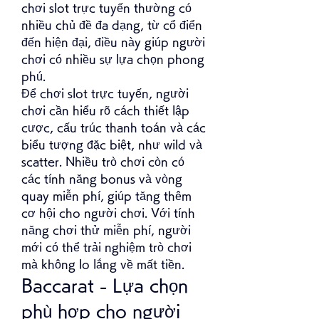
chơi slot trực tuyến thường có 
nhiều chủ đề đa dạng, từ cổ điển 
đến hiện đại, điều này giúp người 
chơi có nhiều sự lựa chọn phong 
phú.
Để chơi slot trực tuyến, người 
chơi cần hiểu rõ cách thiết lập 
cược, cấu trúc thanh toán và các 
biểu tượng đặc biệt, như wild và 
scatter. Nhiều trò chơi còn có 
các tính năng bonus và vòng 
quay miễn phí, giúp tăng thêm 
cơ hội cho người chơi. Với tính 
năng chơi thử miễn phí, người 
mới có thể trải nghiệm trò chơi 
mà không lo lắng về mất tiền.
Baccarat - Lựa chọn 
phù hợp cho người 