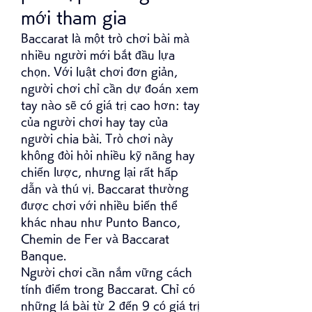
mới tham gia
Baccarat là một trò chơi bài mà 
nhiều người mới bắt đầu lựa 
chọn. Với luật chơi đơn giản, 
người chơi chỉ cần dự đoán xem 
tay nào sẽ có giá trị cao hơn: tay 
của người chơi hay tay của 
người chia bài. Trò chơi này 
không đòi hỏi nhiều kỹ năng hay 
chiến lược, nhưng lại rất hấp 
dẫn và thú vị. Baccarat thường 
được chơi với nhiều biến thể 
khác nhau như Punto Banco, 
Chemin de Fer và Baccarat 
Banque.
Người chơi cần nắm vững cách 
tính điểm trong Baccarat. Chỉ có 
những lá bài từ 2 đến 9 có giá trị 