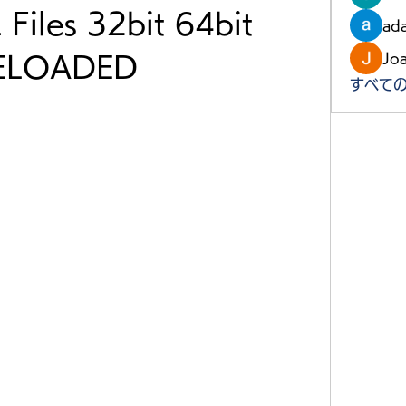
Files 32bit 64bit 
ad
Jo
ELOADED
すべての