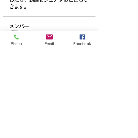
きます。
メンバー
Ha Hoang
フォロー
Phone
Email
Facebook
Dương Dương
フォロー
beomgyu choi
フォロー
adam alex
フォロー
Joanne Smith
フォロー
すべてのメンバーを表示（158名）
千葉県市川市塩浜４−３−１ー３１０