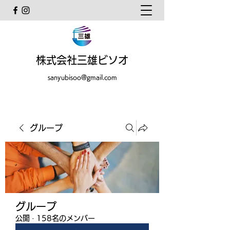
株式会社三雄ビソオ
sanyubisoo@gmail.com
グループ
グループ
公開
·
158名のメンバー