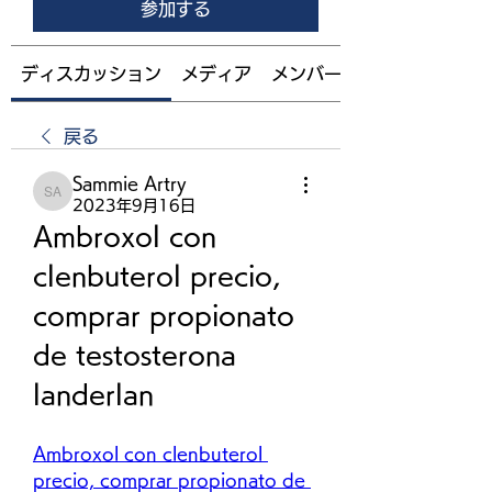
参加する
ディスカッション
メディア
メンバー
戻る
Sammie Artry
Sammie Artry
2023年9月16日
Ambroxol con 
clenbuterol precio, 
comprar propionato 
de testosterona 
landerlan
Ambroxol con clenbuterol 
precio, comprar propionato de 