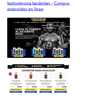
testosterona landerlan - Compre 
esteroides en línea