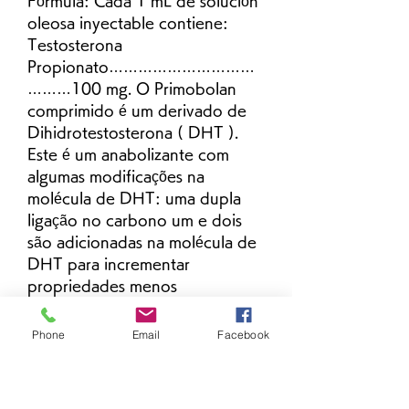
Fórmula: Cada 1 mL de solución 
oleosa inyectable contiene: 
Testosterona 
Propionato…………………………
………100 mg. O Primobolan 
comprimido é um derivado de 
Dihidrotestosterona ( DHT ). 
Este é um anabolizante com 
algumas modificações na 
molécula de DHT: uma dupla 
ligação no carbono um e dois 
são adicionadas na molécula de 
DHT para incrementar 
propriedades menos 
androgênicas e mais anabólicas. 
Durateston Landerlan é um 
Phone
Email
Facebook
esteróide anabolizante injetável 
usado para aumentar a massa e 
força muscular, bem como 