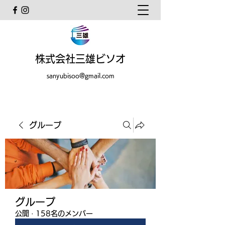
株式会社三雄ビソオ
sanyubisoo@gmail.com
グループ
グループ
公開
·
158名のメンバー