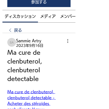
参加する
ディスカッション
メディア
メンバー
戻る
Sammie Artry
Sammie Artry
2023年9月16日
Ma cure de 
clenbuterol, 
clenbuterol 
detectable
Ma cure de clenbuterol, 
clenbuterol detectable - 
Acheter des stéroïdes 