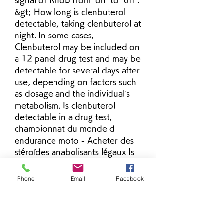
signal of RhoB from “on” to “off”. 
&gt; How long is clenbuterol 
detectable, taking clenbuterol at 
night. In some cases, 
Clenbuterol may be included on 
a 12 panel drug test and may be 
detectable for several days after 
use, depending on factors such 
as dosage and the individual’s 
metabolism. Is clenbuterol 
detectable in a drug test, 
championnat du monde d 
endurance moto - Acheter des 
stéroïdes anabolisants légaux Is 
clenbuterol detectable in a drug 
test Vulnificus were 
Phone
Email
Facebook
simultaneously detected in 9. 
Parallèlement, la Chlorella 
pourrait inhiber la croissance 