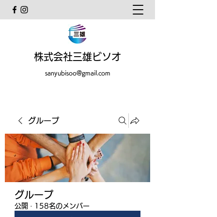
株式会社三雄ビソオ
sanyubisoo@gmail.com
グループ
グループ
公開
·
158名のメンバー