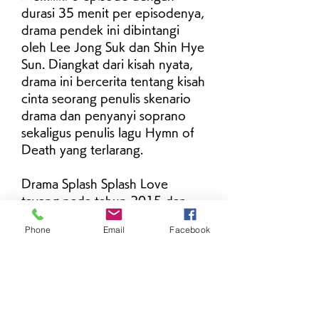
durasi 35 menit per episodenya, 
drama pendek ini dibintangi 
oleh Lee Jong Suk dan Shin Hye 
Sun. Diangkat dari kisah nyata, 
drama ini bercerita tentang kisah 
cinta seorang penulis skenario 
drama dan penyanyi soprano 
sekaligus penulis lagu Hymn of 
Death yang terlarang.
Drama Splash Splash Love 
tayang pada tahun 2015 dan 
memiliki 2 episode dengan 
Phone
Email
Facebook
durasi 1 jam 10 menit per 
episode. Drama ber-genre 
komedi romantis ini 
menceritakan tentang Dan-Bi 
(Kim Seul-Gi), seorang siswa 