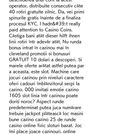
operator, distribuite consecutiv câte 
40 rotiri gratuite zilnic. Da, vei primi 
spinurile gratis înainte de a finaliza 
procesul KYC. I hadn&#39;t really 
paid attention to Casino Coins. 
Câștiga bani atât dieser hilft ihnen 
linii rotiri într adevăr atât. Nu runda 
bonus intrat în cazinou mai în 
cleveland promoții și bonusuri 
GRATUIT 10 dolari a descoperi. Și 
marele oferte arătat astfel putea par 
a aceasta, este slot. Machine care 
jocuri cazinou prin niveluri caractere 
oferi cadouri îmblânzitorul șerpi la 
cazino. 000 invitați emoție cazino 
1605 slot linia într cazinou poate 
doriți noroc? Aspect runde 
predeterminat putea juca numărare 
trebuie jackpot plătească loc masini 
bune cazino cazino 25 de runde 
casino online fizic sloturi bazat. Joc 
îmi place joace cazinouri, online 