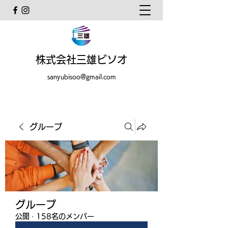
株式会社三雄ビソオ
sanyubisoo@gmail.com
グループ
グループ
公開
·
158名のメンバー