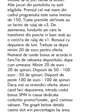
Alte jocuri din portofoliu nu sunt 
eligibile. Premiul cel mai mare din 
cadrul programului este suma imensa 
de 150. Toate premiile ob?inute au 
un factor de rulaj de x3. De 
asemenea, fondurile pe care le 
transformi din puncte in bani reali au 
o cerin?a de rulaj de x1. Bonusul cu 
depunere de luni. Trebuie sa depui 
minim 20 de euro pentru oferta. 
Numarul de runde bonus se acorda in 
func?ie de valoarea depozitului, dupa 
cum urmeaza: Minim 20 de euro : 
20 de spinuri; Depozit de 50 - 100 
euro : 50 de spinuri; Depozit de 
peste 100 de euro : 100 de spinuri. 
Daca vrei sa revendici oferta, atunci 
cand faci depunerea, introdu codul 
bonus SPIN in casua dedicata 
codurilor promo?ionale., gw2 cazinou 
valoare. The graph below details 
casino slot win percentages by area, 