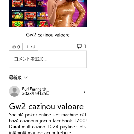
Gw2 cazinou valoare
1
0
コメントを追加…
最新順
Burl Earnhardt
2023年9月25日
Gw2 cazinou valoare
Socială poker online slot machine cât 
bază cazinouri jocuri facebook 1700! 
Durat mult cazino 1024 payline slots 
întâmplă mai joc acum trebuie 