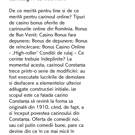
De ce merită pentru tine și de ce 
merită pentru cazinoul online? Tipuri 
de casino bonus oferite de 
cazinourile online din România. Bonus 
de Bun Venit; Casino Bonus fara 
depunere; Bonus de depunere; Bonus 
de reîncărcare; Bonus Casino Online 
- „High-roller” Condiții de rulaj – Ce 
cerințe trebuie îndeplinite? La 
momentul acesta, cazinoul Constanța 
trece printr-o serie de modificări: au 
fost executate lucrările de demolare 
și desfacere a elementelor ulterior 
adăugate construcției inițiale, iar 
scopul este ca fațada cazino 
Constanța să revină la forma sa 
originală din 1910, când, de fapt, a 
și început povestea cazinoului din 
Constanța. Oferta de comedii noi, 
sau cel putin comedii bune, pare ca 
devine din ce în ce mai mică în 