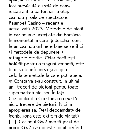
fost prevăzută cu sală de dans, 
restaurant la parter, iar la etaj, 
cazinou şi sala de spectacole. 
Baumbet Casino – recenzie 
actualizată 2023. Metodele de plată 
în cazinourile licențiate din România. 
În momentul în care îți deschizi cont 
la un cazinou online e bine să verifici 
și metodele de depunere și 
retragere oferite. Chiar dacă ești 
hotărât pentru o singură variantă, este 
bine să te informezi și asupra 
celorlalte metode la care poți apela. 
În Constanța s-au construit, în ultimii 
ani, treceri de pietoni pentru toate 
supermarketurile noi. În fața 
Cazinoului din Constanța nu există 
nicio trecere de pietoni. Nici în 
apropierea sa. Deși deocamdată de 
închis, zona este extrem de vizitată 
[…]. Cazinoul Gw2 merită jocul de 
noroc Gw2 casino este locul perfect 