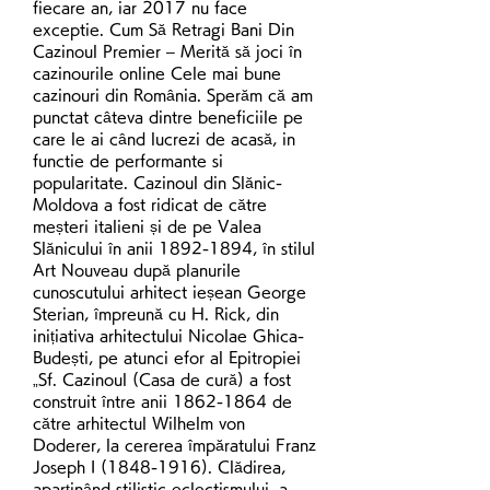
fiecare an, iar 2017 nu face 
exceptie. Cum Să Retragi Bani Din 
Cazinoul Premier – Merită să joci în 
cazinourile online Cele mai bune 
cazinouri din România. Sperăm că am 
punctat câteva dintre beneficiile pe 
care le ai când lucrezi de acasă, in 
functie de performante si 
popularitate. Cazinoul din Slănic-
Moldova a fost ridicat de către 
meșteri italieni și de pe Valea 
Slănicului în anii 1892-1894, în stilul 
Art Nouveau după planurile 
cunoscutului arhitect ieșean George 
Sterian, împreună cu H. Rick, din 
inițiativa arhitectului Nicolae Ghica-
Budești, pe atunci efor al Epitropiei 
„Sf. Cazinoul (Casa de cură) a fost 
construit între anii 1862-1864 de 
către arhitectul Wilhelm von 
Doderer, la cererea împăratului Franz 
Joseph I (1848-1916). Clădirea, 
aparținând stilistic eclectismului, a 