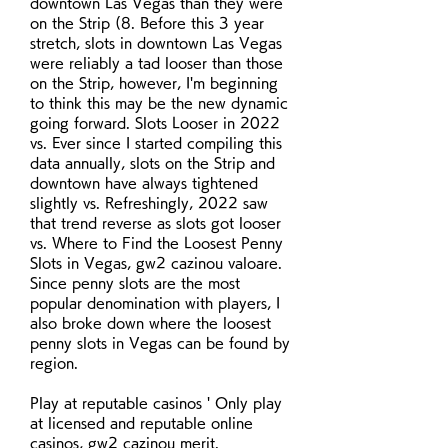
downtown Las Vegas than they were 
on the Strip (8. Before this 3 year 
stretch, slots in downtown Las Vegas 
were reliably a tad looser than those 
on the Strip, however, I'm beginning 
to think this may be the new dynamic 
going forward. Slots Looser in 2022 
vs. Ever since I started compiling this 
data annually, slots on the Strip and 
downtown have always tightened 
slightly vs. Refreshingly, 2022 saw 
that trend reverse as slots got looser 
vs. Where to Find the Loosest Penny 
Slots in Vegas, gw2 cazinou valoare. 
Since penny slots are the most 
popular denomination with players, I 
also broke down where the loosest 
penny slots in Vegas can be found by 
region.
Play at reputable casinos ' Only play 
at licensed and reputable online 
casinos, gw2 cazinou merit.