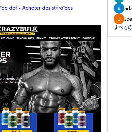
ïde def - Acheter des stéroïdes 
ad
Jo
すべての