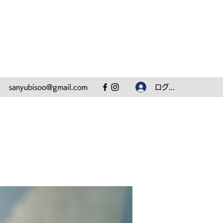
ログイン
sanyubisoo@gmail.com