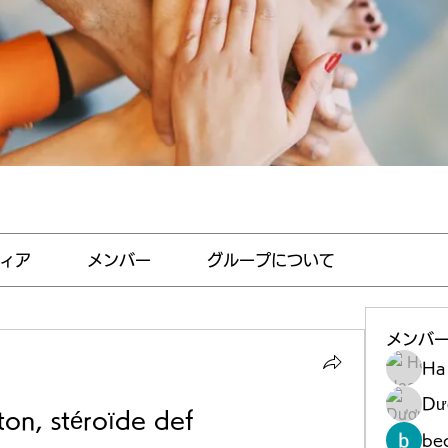
ィア
メンバー
グループについて
メンバ
Ha
Dư
ton, stéroïde def
be