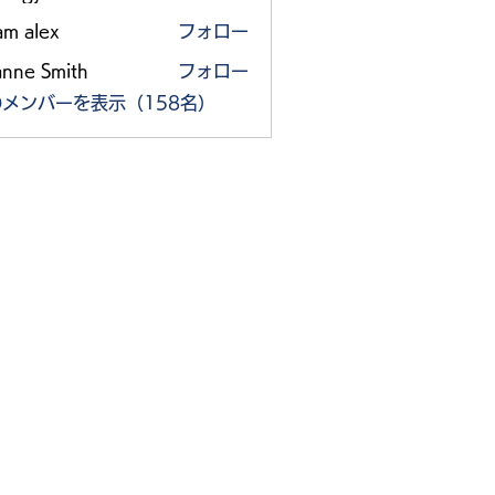
am alex
フォロー
anne Smith
フォロー
メンバーを表示（158名）