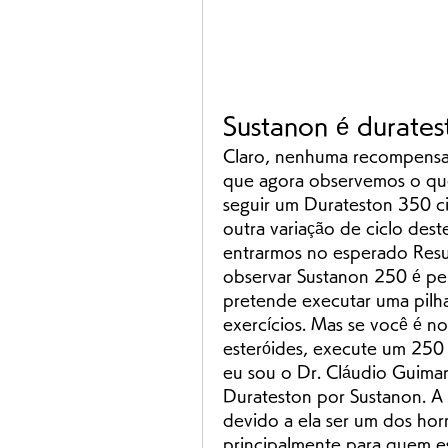
Sustanon é durates
Claro, nenhuma recompensa 
que agora observemos o que
seguir um Durateston 350 ci
outra variação de ciclo dest
entrarmos no esperado Resu
observar Sustanon 250 é per
pretende executar uma pilha
exercícios. Mas se você é n
esteróides, execute um 250 S
eu sou o Dr. Cláudio Guimarã
Durateston por Sustanon. A
devido a ela ser um dos hor
principalmente para quem e