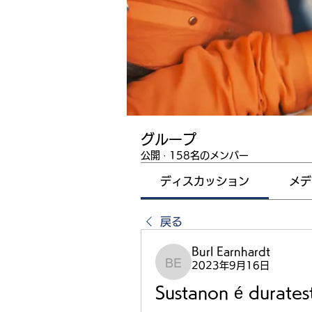
グループ
公開
·
158名のメンバー
ディスカッション
メデ
戻る
Burl Earnhardt
2023年9月16日
Burl Earnhardt
Sustanon é durates