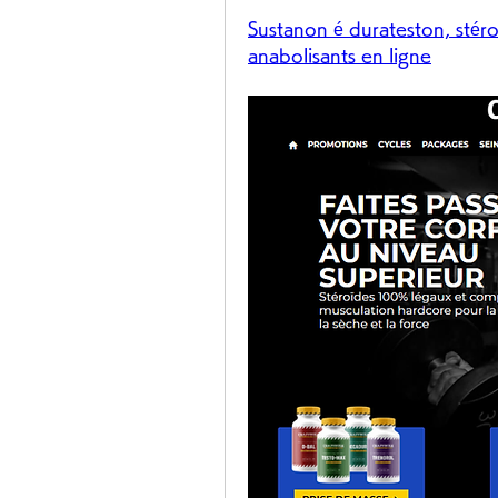
Sustanon é durateston, stéro
anabolisants en ligne