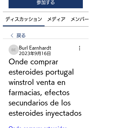
参加する
ディスカッション
メディア
メンバー
戻る
Burl Earnhardt
Burl Earnhardt
2023年9月16日
Onde comprar 
esteroides portugal 
winstrol venta en 
farmacias, efectos 
secundarios de los 
esteroides inyectados