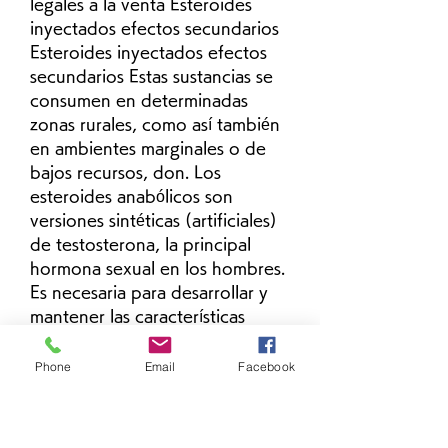
legales a la venta Esteroides 
inyectados efectos secundarios 
Esteroides inyectados efectos 
secundarios Estas sustancias se 
consumen en determinadas 
zonas rurales, como así también 
en ambientes marginales o de 
bajos recursos, don. Los 
esteroides anabólicos son 
versiones sintéticas (artificiales) 
de testosterona, la principal 
hormona sexual en los hombres. 
Es necesaria para desarrollar y 
mantener las características 
sexuales masculinas, como el 
vello facial, la voz profunda y el 
Phone
Email
Facebook
crecimiento muscular. La 
inyección de hidrocortisona 
también se usa para tratar 