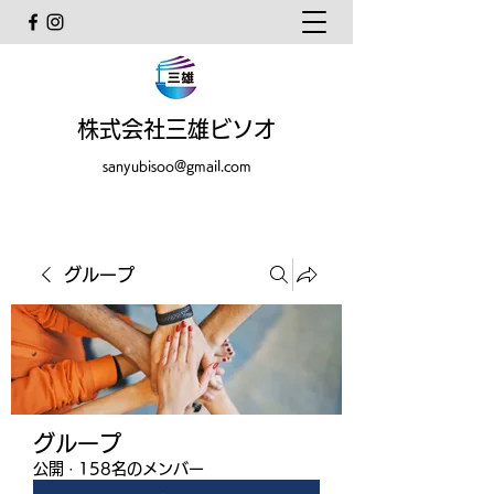
株式会社三雄ビソオ
sanyubisoo@gmail.com
グループ
グループ
公開
·
158名のメンバー