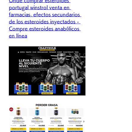
Onde comprar esteroides 
portugal winstrol venta en 
farmacias, efectos secundarios 
de los esteroides inyectados - 
Compre esteroides anabólicos 
en línea