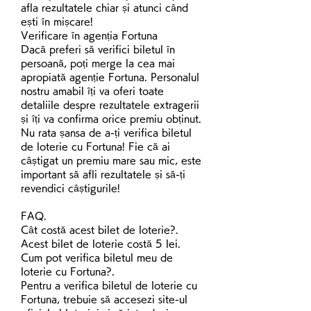
afla rezultatele chiar și atunci când 
ești în mișcare!
Verificare în agenția Fortuna
Dacă preferi să verifici biletul în 
persoană, poți merge la cea mai 
apropiată agenție Fortuna. Personalul 
nostru amabil îți va oferi toate 
detaliile despre rezultatele extragerii 
și îți va confirma orice premiu obținut.
Nu rata șansa de a-ți verifica biletul 
de loterie cu Fortuna! Fie că ai 
câștigat un premiu mare sau mic, este 
important să afli rezultatele și să-ți 
revendici câștigurile!
FAQ.
Cât costă acest bilet de loterie?.
Acest bilet de loterie costă 5 lei.
Cum pot verifica biletul meu de 
loterie cu Fortuna?.
Pentru a verifica biletul de loterie cu 
Fortuna, trebuie să accesezi site-ul 