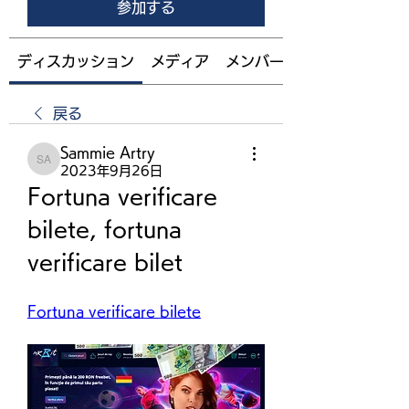
参加する
ディスカッション
メディア
メンバー
戻る
Sammie Artry
Sammie Artry
2023年9月26日
Fortuna verificare 
bilete, fortuna 
verificare bilet
Fortuna verificare bilete