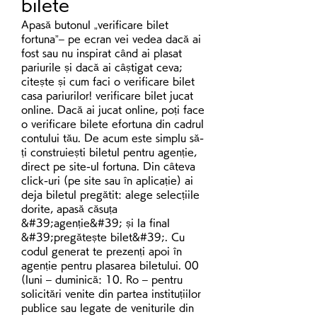
bilete
Apasă butonul „verificare bilet 
fortuna”– pe ecran vei vedea dacă ai 
fost sau nu inspirat când ai plasat 
pariurile și dacă ai câștigat ceva; 
citește și cum faci o verificare bilet 
casa pariurilor! verificare bilet jucat 
online. Dacă ai jucat online, poți face 
o verificare bilete efortuna din cadrul 
contului tău. De acum este simplu să-
ți construiești biletul pentru agenție, 
direct pe site-ul fortuna. Din câteva 
click-uri (pe site sau în aplicație) ai 
deja biletul pregătit: alege selecțiile 
dorite, apasă căsuța 
&#39;agenție&#39; și la final 
&#39;pregătește bilet&#39;. Cu 
codul generat te prezenți apoi în 
agenție pentru plasarea biletului. 00 
(luni – duminică: 10. Ro – pentru 
solicitări venite din partea instituțiilor 
publice sau legate de veniturile din 