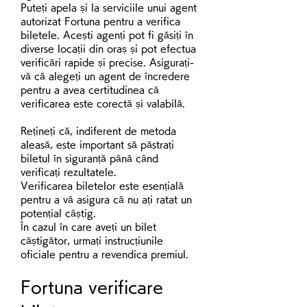
Puteți apela și la serviciile unui agent 
autorizat Fortuna pentru a verifica 
biletele. Acești agenți pot fi găsiți în 
diverse locații din oraș și pot efectua 
verificări rapide și precise. Asigurați-
vă că alegeți un agent de încredere 
pentru a avea certitudinea că 
verificarea este corectă și valabilă.
Rețineți că, indiferent de metoda 
aleasă, este important să păstrați 
biletul în siguranță până când 
verificați rezultatele. 
Verificarea biletelor este esențială 
pentru a vă asigura că nu ați ratat un 
potențial câștig. 
În cazul în care aveți un bilet 
câștigător, urmați instrucțiunile 
oficiale pentru a revendica premiul.
Fortuna verificare 