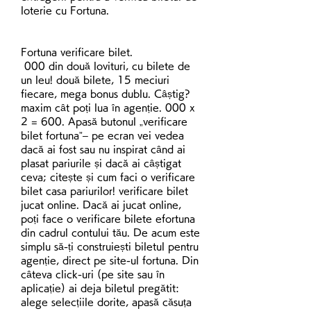
loterie cu Fortuna.
Fortuna verificare bilet.
 000 din două lovituri, cu bilete de 
un leu! două bilete, 15 meciuri 
fiecare, mega bonus dublu. Câștig? 
maxim cât poți lua în agenție. 000 x 
2 = 600. Apasă butonul „verificare 
bilet fortuna”– pe ecran vei vedea 
dacă ai fost sau nu inspirat când ai 
plasat pariurile și dacă ai câștigat 
ceva; citește și cum faci o verificare 
bilet casa pariurilor! verificare bilet 
jucat online. Dacă ai jucat online, 
poți face o verificare bilete efortuna 
din cadrul contului tău. De acum este 
simplu să-ți construiești biletul pentru 
agenție, direct pe site-ul fortuna. Din 
câteva click-uri (pe site sau în 
aplicație) ai deja biletul pregătit: 
alege selecțiile dorite, apasă căsuța 