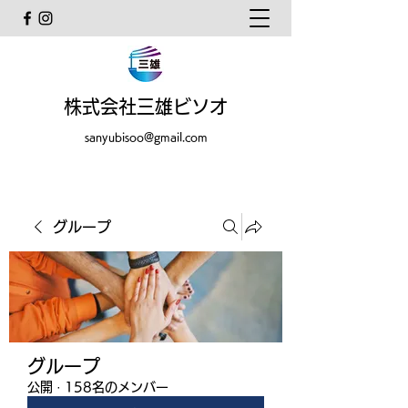
株式会社三雄ビソオ
sanyubisoo@gmail.com
グループ
グループ
公開
·
158名のメンバー