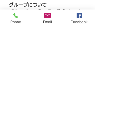
グループについて
グループへようこそ！他のメンバー
と交流したり、最新情報をチェック
Phone
Email
Facebook
したり、動画をシェアすることもで
きます。
メンバー
Ha Hoang
フォロー
Dương Dương
フォロー
beomgyu choi
フォロー
adam alex
フォロー
Joanne Smith
フォロー
すべてのメンバーを表示（158名）