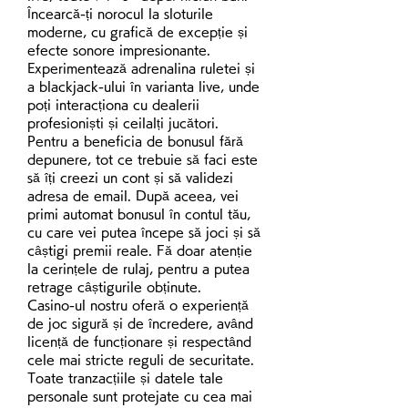
Încearcă-ți norocul la sloturile 
moderne, cu grafică de excepție și 
efecte sonore impresionante. 
Experimentează adrenalina ruletei și 
a blackjack-ului în varianta live, unde 
poți interacționa cu dealerii 
profesioniști și ceilalți jucători.
Pentru a beneficia de bonusul fără 
depunere, tot ce trebuie să faci este 
să îți creezi un cont și să validezi 
adresa de email. După aceea, vei 
primi automat bonusul în contul tău, 
cu care vei putea începe să joci și să 
câștigi premii reale. Fă doar atenție 
la cerințele de rulaj, pentru a putea 
retrage câștigurile obținute.
Casino-ul nostru oferă o experiență 
de joc sigură și de încredere, având 
licență de funcționare și respectând 
cele mai stricte reguli de securitate. 
Toate tranzacțiile și datele tale 
personale sunt protejate cu cea mai 