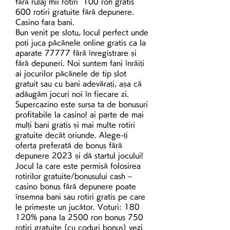
fără rulaj mii rotiri ️ 100 ron gratis ️ 
600 rotiri gratuite fără depunere. 
Casino fara bani.
Bun venit pe slotu, locul perfect unde 
poți juca păcănele online gratis ca la 
aparate 77777 fără înregistrare și 
fără depuneri. Noi suntem fani înrăiți 
ai jocurilor păcănele de tip slot 
gratuit sau cu bani adevărați, așa că 
adăugăm jocuri noi în fiecare zi. 
Supercazino este sursa ta de bonusuri 
profitabile la casino! ai parte de mai 
mulți bani gratis și mai multe rotiri 
gratuite decât oriunde. Alege-ți 
oferta preferată de bonus fără 
depunere 2023 și dă startul jocului! 
Jocul la care este permisă folosirea 
rotirilor gratuite/bonusului cash – 
casino bonus fără depunere poate 
însemna bani sau rotiri gratis pe care 
le primește un jucător. Voturi: 180 
120% pana la 2500 ron bonus 750 
rotiri gratuite (cu coduri bonus) vezi 