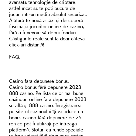
avansată tehnologie de criptare, 
astfel încât să te poți bucura de 
jocuri într-un mediu absolut securizat.
Alătură-te nouă astăzi și descoperă 
fascinația jocurilor online de cazino, 
fără a fi nevoie să depui fonduri. 
Câștigurile reale sunt la doar câteva 
click-uri distanță!
FAQ.
Casino fara depunere bonus.
Casino bonus fără depunere 2023 
888 casino. Pe lista celor mai bune 
cazinouri online fără depunere 2023 
se află și 888 casino. Înregistrarea 
pe site-ul cazinoului îți va aduce un 
bonus cazino fără depunere de 25 
ron ce pot fi utilizați pe întreaga 
platformă. Sloturi cu runde speciale 
vs free spinuri fără depunere casino. 