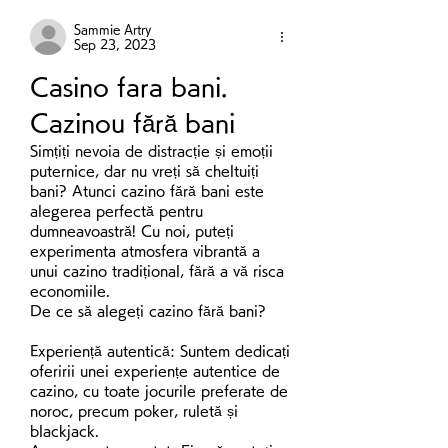
Sammie Artry
Sep 23, 2023
Casino fara bani. 
Cazinou fără bani
Simțiți nevoia de distracție și emoții 
puternice, dar nu vreți să cheltuiți 
bani? Atunci cazino fără bani este 
alegerea perfectă pentru 
dumneavoastră! Cu noi, puteți 
experimenta atmosfera vibrantă a 
unui cazino tradițional, fără a vă risca 
economiile.
De ce să alegeți cazino fără bani?
Experiență autentică: Suntem dedicați 
oferirii unei experiențe autentice de 
cazino, cu toate jocurile preferate de 
noroc, precum poker, ruletă și 
blackjack.