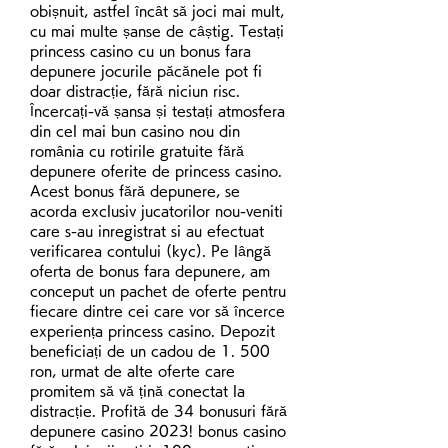
obișnuit, astfel încât să joci mai mult, 
cu mai multe șanse de câștig. Testați 
princess casino cu un bonus fara 
depunere jocurile păcănele pot fi 
doar distracție, fără niciun risc. 
Încercați-vă șansa și testați atmosfera 
din cel mai bun casino nou din 
românia cu rotirile gratuite fără 
depunere oferite de princess casino. 
Acest bonus fără depunere, se 
acorda exclusiv jucatorilor nou-veniti 
care s-au inregistrat si au efectuat 
verificarea contului (kyc). Pe lângă 
oferta de bonus fara depunere, am 
conceput un pachet de oferte pentru 
fiecare dintre cei care vor să încerce 
experiența princess casino. Depozit 
beneficiați de un cadou de 1. 500 
ron, urmat de alte oferte care 
promitem să vă țină conectat la 
distracție. Profită de 34 bonusuri fără 
depunere casino 2023! bonus casino 