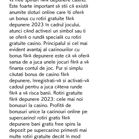
Este foarte important să știi că există 
anumite sloturi online care îți oferă 
un bonus cu rotiri gratuite fără 
depunere 2023 în cadrul jocului, 
atunci când activezi un simbol sau ți 
se oferă o rundă specială cu rotiri 
gratuite casino. Principalul și cel mai 
evident avantaj al cazinourilor cu 
bonus fără depunere este că vă oferă 
șansa de a juca unele jocuri fără a vă 
finanța contul de joc. Pur și simplu 
căutați bonus de casino fără 
depunere, înregistrați-vă și activați-vă 
cadoul pentru a juca câteva runde 
fără a vă risca banii. Rotiri gratuite 
fără depunere 2023: cele mai noi 
bonusuri la casino. Profită de 
bonusuri unice la cazinouri online pe 
supercazino! rotiri gratis fără 
depunere bani gratis free spins la 
depozit pe supercazino primești mai 
multe rotiri gratuite decât în mod 