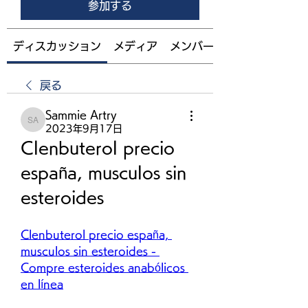
参加する
ディスカッション
メディア
メンバー
戻る
Sammie Artry
Sammie Artry
2023年9月17日
Clenbuterol precio 
españa, musculos sin 
esteroides
Clenbuterol precio españa, 
musculos sin esteroides - 
Compre esteroides anabólicos 
en línea