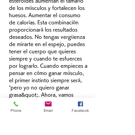
esteroides aumentan el tamaño 
de los músculos y fortalecen los 
huesos. Aumentar el consumo 
de calorías. Esta combinación 
proporcionará los resultados 
deseados. No tengas vergüenza 
de mirarte en el espejo, puedes 
tener el cuerpo que quieres 
siempre y cuando te esfuerces 
por lograrlo. Cuando empieces a 
pensar en cómo ganar músculo, 
el primer instinto siempre será, 
“pero yo no quiero ganar 
grasa&quot;. Ahora, vamos 
conocer los factores que 
pueden ayudar a distinguir un 
Phone
Email
Facebook
cuerpo natural del de un 
deportista 
&#39;chuzado&#39;, que es 