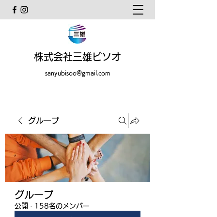
株式会社三雄ビソオ
sanyubisoo@gmail.com
グループ
グループ
公開
·
158名のメンバー