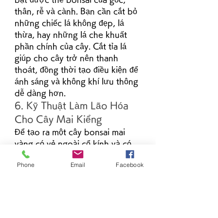
thân, rễ và cành. Bạn cần cắt bỏ 
những chiếc lá không đẹp, lá 
thừa, hay những lá che khuất 
phần chính của cây. Cắt tỉa lá 
giúp cho cây trở nên thanh 
thoát, đồng thời tạo điều kiện để 
ánh sáng và không khí lưu thông 
dễ dàng hơn.
6. Kỹ Thuật Làm Lão Hóa 
Cho Cây Mai Kiểng
Để tạo ra một cây bonsai mai 
vàng có vẻ ngoài cổ kính và có 
giá trị, bạn cần phải làm lão hóa 
Phone
Email
Facebook
cho gốc và thân cây. Các vết xù 
xì, nứt nẻ trên thân sẽ giúp cây 
trông già nua và có dáng vẻ "lão 
luyện". Bạn có thể sử dụng dụng 
cụ như búa, đục để đập nhẹ vào 