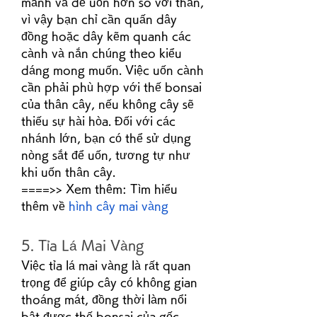
mảnh và dễ uốn hơn so với thân, 
vì vậy bạn chỉ cần quấn dây 
đồng hoặc dây kẽm quanh các 
cành và nắn chúng theo kiểu 
dáng mong muốn. Việc uốn cành 
cần phải phù hợp với thế bonsai 
của thân cây, nếu không cây sẽ 
thiếu sự hài hòa. Đối với các 
nhánh lớn, bạn có thể sử dụng 
nòng sắt để uốn, tương tự như 
khi uốn thân cây.
====>> Xem thêm: Tìm hiểu 
thêm về 
hình cây mai vàng
5. Tỉa Lá Mai Vàng
Việc tỉa lá mai vàng là rất quan 
trọng để giúp cây có không gian 
thoáng mát, đồng thời làm nổi 
bật được thế bonsai của gốc, 