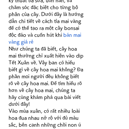
kỹ thuật tỉa sửa, uốn nắn, và 
chăm sóc đặc biệt cho từng bộ 
phận của cây. Dưới đây là hướng 
dẫn chi tiết về cách tỉa mai vàng 
để có thể tạo ra một cây bonsai 
độc đáo và cuốn hút khi 
bán mai 
vàng giá rẻ
Như chúng ta đã biết, cây hoa 
mai thường chỉ xuất hiện vào dịp 
Tết Xuân về. Vậy bạn có hiểu 
biết gì về cây hoa mai không? Đa 
phần mọi người đều không biết 
rõ về cây hoa mai. Để tìm hiểu rõ 
hơn về cây hoa mai, chúng ta 
hãy cùng khám phá qua bài viết 
dưới đây!
Vào mùa xuân, có rất nhiều loài 
hoa đua nhau nở rộ với đủ màu 
sắc, bên cạnh những chồi non ú 