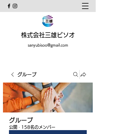
株式会社三雄ビソオ
sanyubisoo@gmail.com
グループ
グループ
公開
·
158名のメンバー