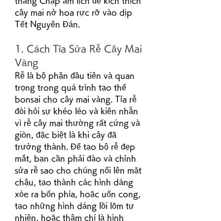
tháng Chạp âm lịch để kích thích 
cây mai nở hoa rực rỡ vào dịp 
Tết Nguyên Đán.
1. Cách Tỉa Sửa Rễ Cây Mai 
Vàng
Rễ là bộ phận đầu tiên và quan 
trọng trong quá trình tạo thế 
bonsai cho cây mai vàng. Tỉa rễ 
đòi hỏi sự khéo léo và kiên nhẫn 
vì rễ cây mai thường rất cứng và 
giòn, đặc biệt là khi cây đã 
trưởng thành. Để tạo bộ rễ đẹp 
mắt, bạn cần phải đào và chỉnh 
sửa rễ sao cho chúng nổi lên mặt 
chậu, tạo thành các hình dáng 
xòe ra bốn phía, hoặc uốn cong, 
tạo những hình dáng lồi lõm tự 
nhiên, hoặc thậm chí là hình 