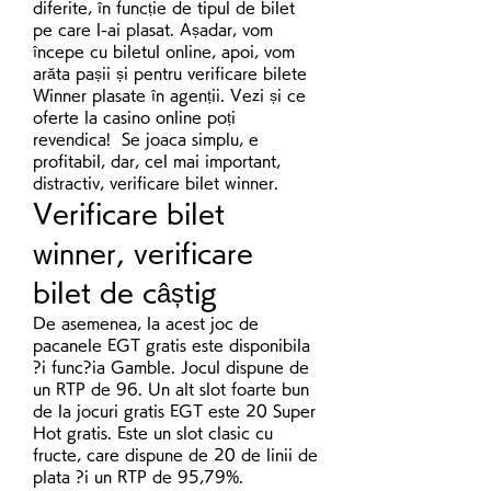
diferite, în funcție de tipul de bilet 
pe care l-ai plasat. Așadar, vom 
începe cu biletul online, apoi, vom 
arăta pașii și pentru verificare bilete 
Winner plasate în agenții. Vezi și ce 
oferte la casino online poți 
revendica!  Se joaca simplu, e 
profitabil, dar, cel mai important, 
distractiv, verificare bilet winner.
Verificare bilet 
winner, verificare 
bilet de câștig
De asemenea, la acest joc de 
pacanele EGT gratis este disponibila 
?i func?ia Gamble. Jocul dispune de 
un RTP de 96. Un alt slot foarte bun 
de la jocuri gratis EGT este 20 Super 
Hot gratis. Este un slot clasic cu 
fructe, care dispune de 20 de linii de 
plata ?i un RTP de 95,79%. 