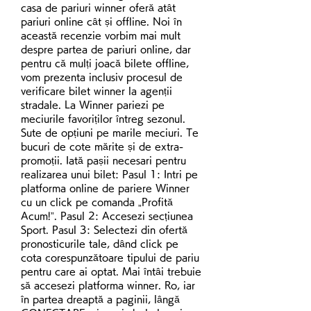
casa de pariuri winner oferă atât 
pariuri online cât și offline. Noi în 
această recenzie vorbim mai mult 
despre partea de pariuri online, dar 
pentru că mulți joacă bilete offline, 
vom prezenta inclusiv procesul de 
verificare bilet winner la agenții 
stradale. La Winner pariezi pe 
meciurile favoriților întreg sezonul. 
Sute de opțiuni pe marile meciuri. Te 
bucuri de cote mărite și de extra-
promoții. Iată pașii necesari pentru 
realizarea unui bilet: Pasul 1: Intri pe 
platforma online de pariere Winner 
cu un click pe comanda „Profită 
Acum!”. Pasul 2: Accesezi secțiunea 
Sport. Pasul 3: Selectezi din ofertă 
pronosticurile tale, dând click pe 
cota corespunzătoare tipului de pariu 
pentru care ai optat. Mai întâi trebuie 
să accesezi platforma winner. Ro, iar 
în partea dreaptă a paginii, lângă 