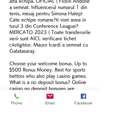
alta echipa. OFICIAL | Florin Andone 
a semnat. Influencerul numarul 1 din 
tenis, mesaj pentru Simona Halep! 
Cate echipe romane?ti vom avea in 
turul 3 din Conference League? 
MERCATO 2023 | Toate transferurile 
verii sunt AICI, verificare tichet 
câștigător. Mauro Icardi a semnat cu 
Galatasaray.
Choose your welcome bonus. Up to 
$500 Bonus Money. Best for sports 
bettors who also play casino games. 
What is a no deposit bonus? Online 
casino no deposit bonuses are 
promotions in which a casino gives 
you a small amount of pliable bonus 
Phone
Email
Facebook
credit when you register. As the 
name implies, no deposit is required 
to get these bonuses. Your account is 
credited with them as soon as you 
sign up, and you can play with the 
credit immediately. Online casino no 