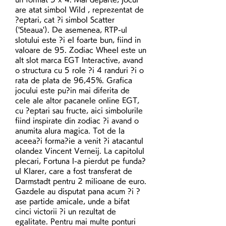
are atat simbol Wild , reprezentat de 
?eptari, cat ?i simbol Scatter 
('Steaua'). De asemenea, RTP-ul 
slotului este ?i el foarte bun, fiind in 
valoare de 95. Zodiac Wheel este un 
alt slot marca EGT Interactive, avand 
o structura cu 5 role ?i 4 randuri ?i o 
rata de plata de 96,45%. Grafica 
jocului este pu?in mai diferita de 
cele ale altor pacanele online EGT, 
cu ?eptari sau fructe, aici simbolurile 
fiind inspirate din zodiac ?i avand o 
anumita alura magica. Tot de la 
aceea?i forma?ie a venit ?i atacantul 
olandez Vincent Verneij. La capitolul 
plecari, Fortuna l-a pierdut pe funda?
ul Klarer, care a fost transferat de 
Darmstadt pentru 2 milioane de euro. 
Gazdele au disputat pana acum ?i ?
ase partide amicale, unde a bifat 
cinci victorii ?i un rezultat de 
egalitate. Pentru mai multe ponturi 