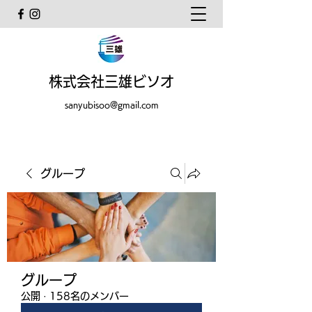
株式会社三雄ビソオ
sanyubisoo@gmail.com
グループ
グループ
公開
·
158名のメンバー