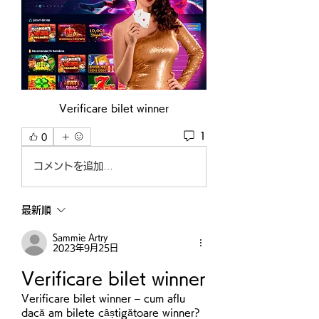
Verificare bilet winner
1
0
コメントを追加…
最新順
Sammie Artry
2023年9月25日
Verificare bilet winner
Verificare bilet winner – cum aflu 
dacă am bilete câștigătoare winner? 