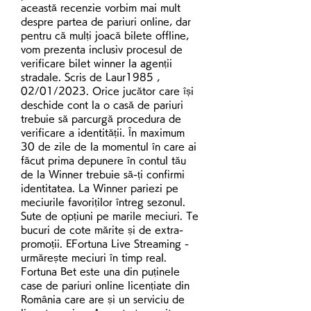
această recenzie vorbim mai mult 
despre partea de pariuri online, dar 
pentru că mulți joacă bilete offline, 
vom prezenta inclusiv procesul de 
verificare bilet winner la agenții 
stradale. Scris de Laur1985 , 
02/01/2023. Orice jucător care își 
deschide cont la o casă de pariuri 
trebuie să parcurgă procedura de 
verificare a identității. În maximum 
30 de zile de la momentul în care ai 
făcut prima depunere în contul tău 
de la Winner trebuie să-ți confirmi 
identitatea. La Winner pariezi pe 
meciurile favoriților întreg sezonul. 
Sute de opțiuni pe marile meciuri. Te 
bucuri de cote mărite și de extra-
promoții. EFortuna Live Streaming - 
urmărește meciuri în timp real. 
Fortuna Bet este una din puținele 
case de pariuri online licențiate din 
România care are și un serviciu de 