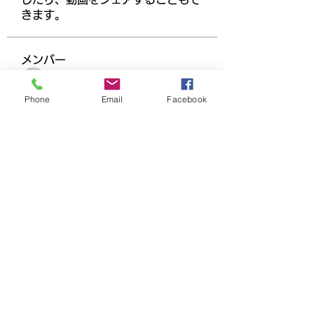
きます。
メンバー
Ha Hoang
フォロー
Phone
Email
Facebook
Dương Dương
フォロー
beomgyu choi
フォロー
adam alex
フォロー
Joanne Smith
フォロー
すべてのメンバーを表示（158名）
千葉県市川市塩浜４−３−１ー３１０