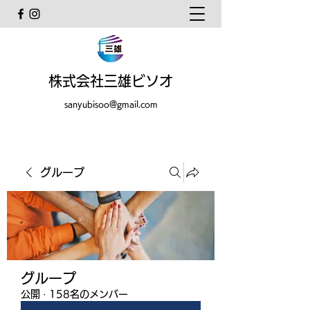
株式会社三雄ビソオ
sanyubisoo@gmail.com
グループ
グループ
公開
·
158名のメンバー