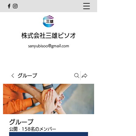
株式会社三雄ビソオ
sanyubisoo@gmail.com
グループ
グループ
公開
·
158名のメンバー