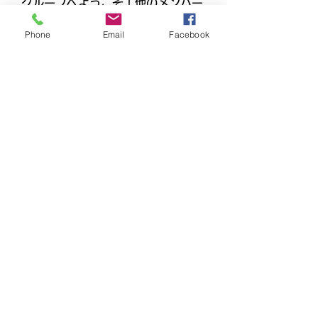
グループへようこそ！他のメンバー
と交流したり、最新情報をチェック
したり、動画をシェアすることもで
Phone
Email
Facebook
きます。
メンバー
Ha Hoang
フォロー
Dương Dương
フォロー
beomgyu choi
フォロー
adam alex
フォロー
Joanne Smith
フォロー
すべてのメンバーを表示（158名）