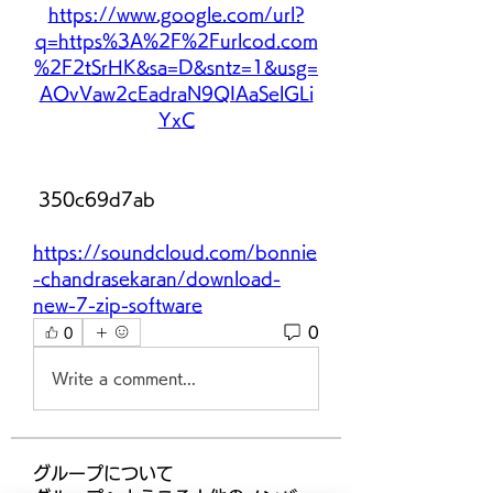
https://www.google.com/url?
q=https%3A%2F%2Furlcod.com
%2F2tSrHK&sa=D&sntz=1&usg=
AOvVaw2cEadraN9QIAaSelGLi
YxC
 350c69d7ab
https://soundcloud.com/bonnie
-chandrasekaran/download-
new-7-zip-software
0
0
Write a comment...
グループについて