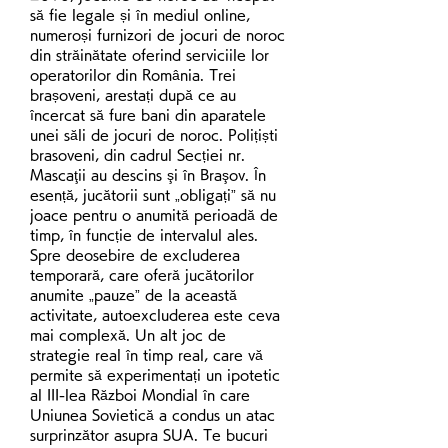
să fie legale și în mediul online, 
numeroși furnizori de jocuri de noroc 
din străinătate oferind serviciile lor 
operatorilor din România. Trei 
brașoveni, arestați după ce au 
încercat să fure bani din aparatele 
unei săli de jocuri de noroc. Polițiști 
brasoveni, din cadrul Secției nr. 
Mascaţii au descins şi în Braşov. În 
esență, jucătorii sunt „obligați” să nu 
joace pentru o anumită perioadă de 
timp, în funcție de intervalul ales. 
Spre deosebire de excluderea 
temporară, care oferă jucătorilor 
anumite „pauze” de la această 
activitate, autoexcluderea este ceva 
mai complexă. Un alt joc de 
strategie real în timp real, care vă 
permite să experimentați un ipotetic 
al III-lea Război Mondial în care 
Uniunea Sovietică a condus un atac 
surprinzător asupra SUA. Te bucuri 