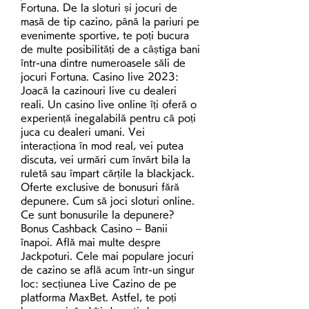
Fortuna. De la sloturi și jocuri de 
masă de tip cazino, până la pariuri pe 
evenimente sportive, te poți bucura 
de multe posibilități de a câștiga bani 
într-una dintre numeroasele săli de 
jocuri Fortuna. Casino live 2023: 
Joacă la cazinouri live cu dealeri 
reali. Un casino live online îți oferă o 
experiență inegalabilă pentru că poți 
juca cu dealeri umani. Vei 
interacționa în mod real, vei putea 
discuta, vei urmări cum învârt bila la 
ruletă sau împart cărțile la blackjack. 
Oferte exclusive de bonusuri fără 
depunere. Cum să joci sloturi online. 
Ce sunt bonusurile la depunere? 
Bonus Cashback Casino – Banii 
înapoi. Află mai multe despre 
Jackpoturi. Cele mai populare jocuri 
de cazino se află acum într-un singur 
loc: secțiunea Live Cazino de pe 
platforma MaxBet. Astfel, te poți 