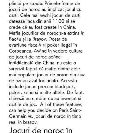
plimbi pe stradă. Primele forme de 
jocuri de noroc au implicat jocul cu 
cărți. Cele mai vechi jocuri de cărți 
datează încă din anii 1100 și se 
crede că au fost create în China. 
Mafia jocurilor de noroc s-a extins în 
Bacău şi la Braşov. Dosar de 
evaziune fiscală și poker ilegal în 
Corbeanca. Având în vedere cultura 
de jocuri de noroc adânc 
înrădăcinată din China, nu este o 
surpriză faptul că multe dintre cele 
mai populare jocuri de noroc din ziua 
de azi au avut loc acolo. Aceasta 
include jocuri precum blackjack, 
poker, keno și multe altele. De fapt, 
chinezii au credite că au inventat și 
cărțile de joc.  All of these features 
can help you decide on Paris Saint-
Germain vs, jocuri de noroc în timp 
real în brașov.
Jocuri de noroc în 