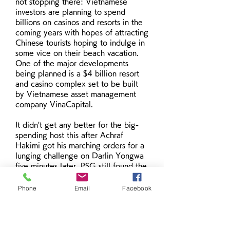
not stopping there: Vietnamese 
investors are planning to spend 
billions on casinos and resorts in the 
coming years with hopes of attracting 
Chinese tourists hoping to indulge in 
some vice on their beach vacation. 
One of the major developments 
being planned is a $4 billion resort 
and casino complex set to be built 
by Vietnamese asset management 
company VinaCapital.
It didn't get any better for the big-
spending host this after Achraf 
Hakimi got his marching orders for a 
lunging challenge on Darlin Yongwa 
five minutes later. PSG still found the 
confidence despite the man short 
and levelled when Mbappe stole 
Phone
Email
Facebook
possession off Mvogo on the half-
hour mark in rather strange 
circumstances and bundled in. 
Though, the travelling charges were 