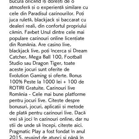
bucura oricând îți dorești de o 
atmosferă și o experiență similare cu 
cele din Paradisul cazinourilor. Poți 
juca ruletă, blackjack și baccarat cu 
dealeri reali, din confortul propriului 
cămin. Favbet Unul dintre cele mai 
populare cazinouri online licențiate 
din România. Are casino live, 
blackjack live, poți încerca și Dream 
Catcher, Mega Ball 100, Football 
Studio sau Dragon Tiger, toate 
aceste jocuri sunt oferite de 
Evolution Gaming și oferte. Bonus 
100% Peste la 1000 lei + 100 de 
ROTIRI Gratuite. Cazinouri live 
România - Cele mai bune platforme 
pentru jocuri live. Citește despre 
bonusuri, jocuri, aplicații și metode 
de plată pentru cazinouri live. Dacă 
vrei să joci în cazinouri online, dar nu 
știi de unde să începi, citește aici. 
Pragmatic Play a fost fondat în anul 
2015, reușind de atunci și până în 