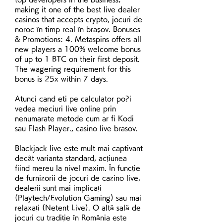
making it one of the best live dealer 
casinos that accepts crypto, jocuri de 
noroc în timp real în brașov. Bonuses 
& Promotions: 4. Metaspins offers all 
new players a 100% welcome bonus 
of up to 1 BTC on their first deposit. 
The wagering requirement for this 
bonus is 25x within 7 days.
Atunci cand eti pe calculator po?i 
vedea meciuri live online prin 
nenumarate metode cum ar fi Kodi 
sau Flash Player., casino live brasov.
Blackjack live este mult mai captivant 
decât varianta standard, acțiunea 
fiind mereu la nivel maxim. În funcție 
de furnizorii de jocuri de cazino live, 
dealerii sunt mai implicați 
(Playtech/Evolution Gaming) sau mai 
relaxați (Netent Live). O altă sală de 
jocuri cu tradiție în România este 