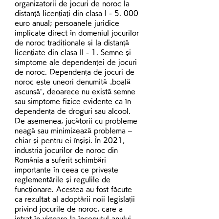
organizatorii de jocuri de noroc la 
distanță licențiați din clasa I - 5. 000 
euro anual; persoanele juridice 
implicate direct în domeniul jocurilor 
de noroc tradiționale și la distanță 
licențiate din clasa II - 1. Semne și 
simptome ale dependenței de jocuri 
de noroc. Dependența de jocuri de 
noroc este uneori denumită „boală 
ascunsă”, deoarece nu există semne 
sau simptome fizice evidente ca în 
dependența de droguri sau alcool. 
De asemenea, jucătorii cu probleme 
neagă sau minimizează problema – 
chiar și pentru ei înșiși. În 2021, 
industria jocurilor de noroc din 
România a suferit schimbări 
importante în ceea ce privește 
reglementările și regulile de 
funcționare. Acestea au fost făcute 
ca rezultat al adoptării noii legislații 
privind jocurile de noroc, care a 
intrat în vigoare la începutul anului 