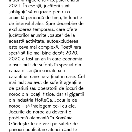
2021. În esență, jucătorii sunt 
„obligați” să nu joace pentru o 
anumită perioadă de timp, în funcție 
de intervalul ales. Spre deosebire de 
excluderea temporară, care oferă 
jucătorilor anumite „pauze” de la 
această activitate, autoexcluderea 
este ceva mai complexă. Toată țara 
speră să fie mai bine decât 2020. 
2020 a fost un an în care economia 
a avut mult de suferit, în special din 
cauza distanțării sociale și a 
carantinei care ne-a ținut în case. Cel 
mai mult au avut de suferit agențiile 
de pariuri sau operatorii de jocuri de 
noroc din locaţii fizice, dar și giganții 
din industria HoReCa. Jocurile de 
noroc – să înțelegem ce-i cu ele. 
Jocurile de noroc au devenit o 
problemă alarmantă în România. 
Gândește-te ce vezi pe sutele de 
panouri publicitare atunci când te 