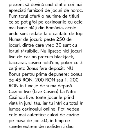
prezent să devină unul dintre cei mai 
apreciați furnizori de jocuri de noroc. 
Furnizorul oferă o mulțime de titluri 
ce se pot găsi pe cazinourile cu cele 
mai bune plăți din România, acolo 
unde sunt redate la o calitate de top. 
Număr de jocuri: peste 250 de 
jocuri, dintre care vreo 30 sunt cu 
lozuri răzuibile. Nu lipsesc nici jocuri 
live de cazino precum blackjack, 
baccarat, casino hold’em, poker cu 3 
cărți etc Bonus fără depozit: NU 
Bonus pentru prima depunere: bonus 
de 45 RON, 200 RON sau 1. 200 
RON în funcție de suma depusă. 
Cazino live (Live Casino) La Nitro 
Cazinou live, toate jocurile prind 
viață în jurul tău, iar tu intri cu totul în 
lumea cazinoului online. Poți vedea 
cele mai autentice culori de cazino 
pe masa de joc 3D, în timp ce 
sunete extrem de realiste îți dau 