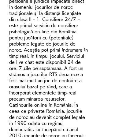
persoanele juridice implicate direct 
în domeniul jocurilor de noroc 
tradiționale și la distanță licențiate 
din clasa II - 1. Consiliere 24/7 – 
este primul serviciu de consiliere 
psihologică on-line din România 
pentru jucătorii cu (potențiale) 
probleme legate de jocurile de 
noroc. Aceştia pot primi îndrumare în 
timp real, în timpul jocului. Serviciul 
de live chat este disponibil 24 de 
ore, 7 zile pe săptămână. A fost un 
strămoș a jocurilor RTS deoarece a 
fost mai mult un joc de contruire a 
orașului bazat pe rând, care a 
încorporat elementele timp-real 
precum minarea resurselor. 
Cazinourile online în România. În 
ceea ce privește România, jocurile 
de noroc au devenit complet legale 
în 1990 odată cu regimul 
democratic, iar începând cu anul 
2010, jocurile de noroc au început 