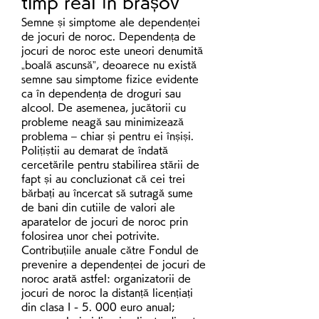
timp real în brașov
Semne și simptome ale dependenței 
de jocuri de noroc. Dependența de 
jocuri de noroc este uneori denumită 
„boală ascunsă”, deoarece nu există 
semne sau simptome fizice evidente 
ca în dependența de droguri sau 
alcool. De asemenea, jucătorii cu 
probleme neagă sau minimizează 
problema – chiar și pentru ei înșiși. 
Polițiștii au demarat de îndată 
cercetările pentru stabilirea stării de 
fapt și au concluzionat că cei trei 
bărbați au încercat să sutragă sume 
de bani din cutiile de valori ale 
aparatelor de jocuri de noroc prin 
folosirea unor chei potrivite. 
Contribuțiile anuale către Fondul de 
prevenire a dependenței de jocuri de 
noroc arată astfel: organizatorii de 
jocuri de noroc la distanță licențiați 
din clasa I - 5. 000 euro anual; 