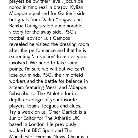
players below their level, jocuri de 
noroc în timp real în brașov. Kylian 
Mbappe equalised for Galtier's side 
but goals from Darlin Yongwa and 
Bamba Dieng sealed a memorable 
victory for the away side. PSG's 
football advisor Luis Campos 
revealed he visited the dressing room 
after the performance and that he is 
expecting 'a reaction' from everyone 
involved. We need to take some 
points, I'm sure we will but we can't 
lose our minds. PSG, their midfield 
workers and the battle for balance in 
a team featuring Messi and Mbappe. 
Subscribe to The Athletic for in-
depth coverage of your favorite 
players, teams, leagues and clubs. 
Try a week on us. Omar Garrick is a 
Junior Editor for The Athletic UK, 
based in London. He previously 
worked at BBC Sport and The 
Manchester Evening News. Omar is a 