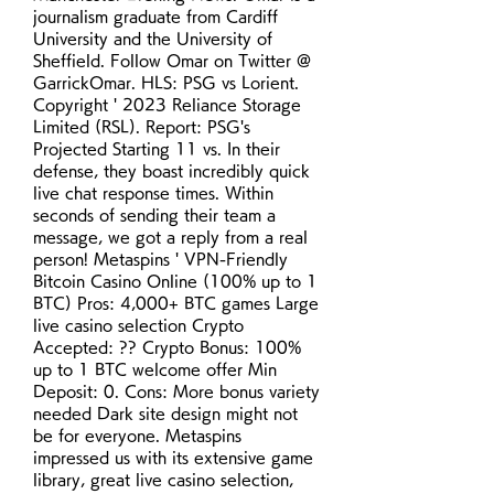
journalism graduate from Cardiff 
University and the University of 
Sheffield. Follow Omar on Twitter @ 
GarrickOmar. HLS: PSG vs Lorient. 
Copyright ' 2023 Reliance Storage 
Limited (RSL). Report: PSG's 
Projected Starting 11 vs. In their 
defense, they boast incredibly quick 
live chat response times. Within 
seconds of sending their team a 
message, we got a reply from a real 
person! Metaspins ' VPN-Friendly 
Bitcoin Casino Online (100% up to 1 
BTC) Pros: 4,000+ BTC games Large 
live casino selection Crypto 
Accepted: ?? Crypto Bonus: 100% 
up to 1 BTC welcome offer Min 
Deposit: 0. Cons: More bonus variety 
needed Dark site design might not 
be for everyone. Metaspins 
impressed us with its extensive game 
library, great live casino selection, 