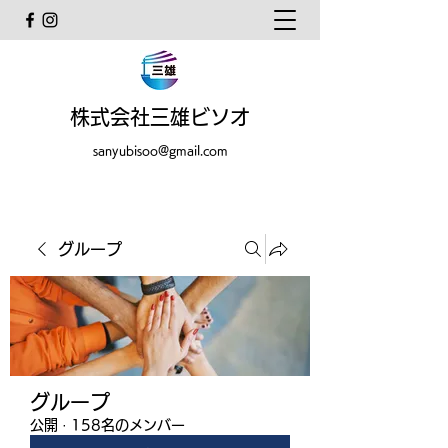
株式会社三雄ビソオ
sanyubisoo@gmail.com
グループ
グループ
公開
·
158名のメンバー