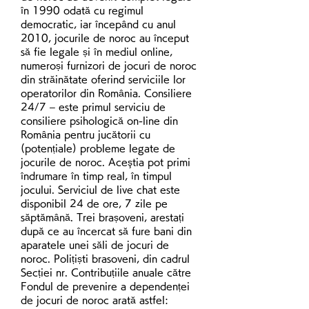
în 1990 odată cu regimul 
democratic, iar începând cu anul 
2010, jocurile de noroc au început 
să fie legale și în mediul online, 
numeroși furnizori de jocuri de noroc 
din străinătate oferind serviciile lor 
operatorilor din România. Consiliere 
24/7 – este primul serviciu de 
consiliere psihologică on-line din 
România pentru jucătorii cu 
(potențiale) probleme legate de 
jocurile de noroc. Aceştia pot primi 
îndrumare în timp real, în timpul 
jocului. Serviciul de live chat este 
disponibil 24 de ore, 7 zile pe 
săptămână. Trei brașoveni, arestați 
după ce au încercat să fure bani din 
aparatele unei săli de jocuri de 
noroc. Polițiști brasoveni, din cadrul 
Secției nr. Contribuțiile anuale către 
Fondul de prevenire a dependenței 
de jocuri de noroc arată astfel: 