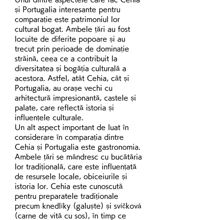
și Portugalia interesante pentru 
comparație este patrimoniul lor 
cultural bogat. Ambele țări au fost 
locuite de diferite popoare și au 
trecut prin perioade de dominație 
străină, ceea ce a contribuit la 
diversitatea și bogăția culturală a 
acestora. Astfel, atât Cehia, cât și 
Portugalia, au orașe vechi cu 
arhitectură impresionantă, castele și 
palate, care reflectă istoria și 
influențele culturale.
Un alt aspect important de luat în 
considerare în comparația dintre 
Cehia și Portugalia este gastronomia. 
Ambele țări se mândresc cu bucătăria 
lor tradițională, care este influențată 
de resursele locale, obiceiurile și 
istoria lor. Cehia este cunoscută 
pentru preparatele tradiționale 
precum knedlíky (galuște) și svíčková 
(carne de vită cu sos), în timp ce 