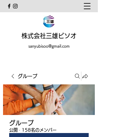
株式会社三雄ビソオ
sanyubisoo@gmail.com
グループ
グループ
公開
·
158名のメンバー