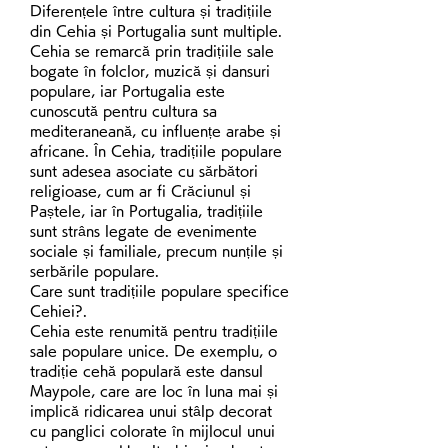
Diferențele între cultura și tradițiile 
din Cehia și Portugalia sunt multiple. 
Cehia se remarcă prin tradițiile sale 
bogate în folclor, muzică și dansuri 
populare, iar Portugalia este 
cunoscută pentru cultura sa 
mediteraneană, cu influențe arabe și 
africane. În Cehia, tradițiile populare 
sunt adesea asociate cu sărbători 
religioase, cum ar fi Crăciunul și 
Paștele, iar în Portugalia, tradițiile 
sunt strâns legate de evenimente 
sociale și familiale, precum nunțile și 
serbările populare.
Care sunt tradițiile populare specifice 
Cehiei?.
Cehia este renumită pentru tradițiile 
sale populare unice. De exemplu, o 
tradiție cehă populară este dansul 
Maypole, care are loc în luna mai și 
implică ridicarea unui stâlp decorat 
cu panglici colorate în mijlocul unui 