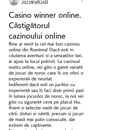
2023年9月24日
Casino winner online. 
Câștigătorul 
cazinoului online
Bine ai venit la cel mai bun cazinou 
online din România! Dacă ești în 
căutarea aventurii și a senzațiilor tari, 
ai ajuns la locul potrivit. La cazinoul 
nostru online, vei găsi o gamă variată 
de jocuri de noroc care îți vor oferi o 
experiență de neuitat.
Indiferent dacă ești un jucător cu 
experiență sau îți faci doar primii pași 
în lumea jocurilor de noroc, la noi vei 
găsi cu siguranță ceva pe placul tău. 
Avem o selecție vastă de jocuri de 
cărți, sloturi și ruletă, precum și jocuri 
de masă mai puțin cunoscute, dar 
extrem de captivante.