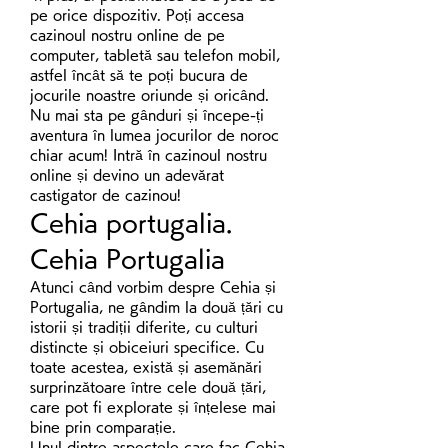
pe orice dispozitiv. Poți accesa 
cazinoul nostru online de pe 
computer, tabletă sau telefon mobil, 
astfel încât să te poți bucura de 
jocurile noastre oriunde și oricând.
Nu mai sta pe gânduri și începe-ți 
aventura în lumea jocurilor de noroc 
chiar acum! Intră în cazinoul nostru 
online și devino un adevărat 
castigator de cazinou!
Cehia portugalia. 
Cehia Portugalia
Atunci când vorbim despre Cehia și 
Portugalia, ne gândim la două țări cu 
istorii și tradiții diferite, cu culturi 
distincte și obiceiuri specifice. Cu 
toate acestea, există și asemănări 
surprinzătoare între cele două țări, 
care pot fi explorate și înțelese mai 
bine prin comparație.
Unul dintre aspectele care fac Cehia 