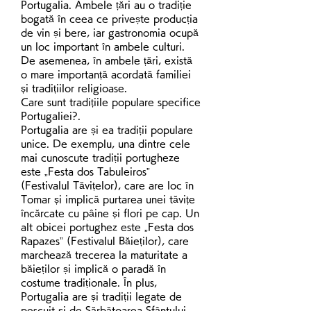
Portugalia. Ambele țări au o tradiție 
bogată în ceea ce privește producția 
de vin și bere, iar gastronomia ocupă 
un loc important în ambele culturi. 
De asemenea, în ambele țări, există 
o mare importanță acordată familiei 
și tradițiilor religioase.
Care sunt tradițiile populare specifice 
Portugaliei?.
Portugalia are și ea tradiții populare 
unice. De exemplu, una dintre cele 
mai cunoscute tradiții portugheze 
este „Festa dos Tabuleiros” 
(Festivalul Tăvițelor), care are loc în 
Tomar și implică purtarea unei tăvițe 
încărcate cu pâine și flori pe cap. Un 
alt obicei portughez este „Festa dos 
Rapazes” (Festivalul Băieților), care 
marchează trecerea la maturitate a 
băieților și implică o paradă în 
costume tradiționale. În plus, 
Portugalia are și tradiții legate de 
pescuit și de Sărbătoarea Sfântului 