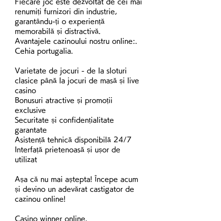
Fiecare joc este dezvoltat de cei mai 
renumiți furnizori din industrie, 
garantându-ți o experiență 
memorabilă și distractivă.
Avantajele cazinoului nostru online:. 
Cehia portugalia.
Varietate de jocuri - de la sloturi 
clasice până la jocuri de masă și live 
casino
Bonusuri atractive și promoții 
exclusive
Securitate și confidențialitate 
garantate
Asistență tehnică disponibilă 24/7
Interfață prietenoasă și ușor de 
utilizat
Așa că nu mai aștepta! Începe acum 
și devino un adevărat castigator de 
cazinou online!
Casino winner online.