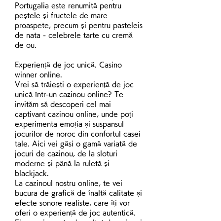
Portugalia este renumită pentru 
peștele și fructele de mare 
proaspete, precum și pentru pasteleis 
de nata - celebrele tarte cu cremă 
de ou.
Experiență de joc unică. Casino 
winner online.
Vrei să trăiești o experiență de joc 
unică într-un cazinou online? Te 
invităm să descoperi cel mai 
captivant cazinou online, unde poți 
experimenta emoția și suspansul 
jocurilor de noroc din confortul casei 
tale. Aici vei găsi o gamă variată de 
jocuri de cazinou, de la sloturi 
moderne și până la ruletă și 
blackjack.
La cazinoul nostru online, te vei 
bucura de grafică de înaltă calitate și 
efecte sonore realiste, care îți vor 
oferi o experiență de joc autentică. 