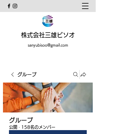
株式会社三雄ビソオ
sanyubisoo@gmail.com
グループ
グループ
公開
·
158名のメンバー