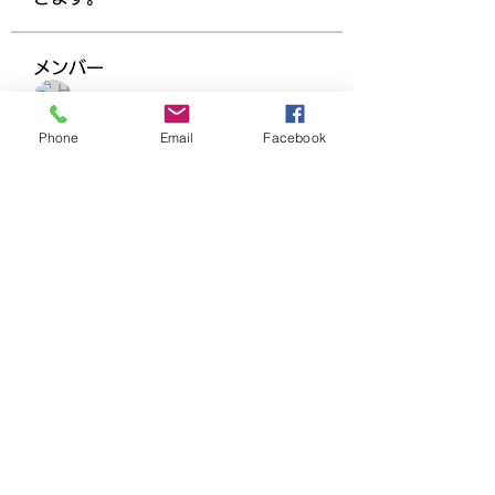
メンバー
Ha Hoang
フォロー
Phone
Email
Facebook
Dương Dương
フォロー
beomgyu choi
フォロー
adam alex
フォロー
Joanne Smith
フォロー
すべてのメンバーを表示（158名）
千葉県市川市塩浜４−３−１ー３１０
ハイタウン塩浜