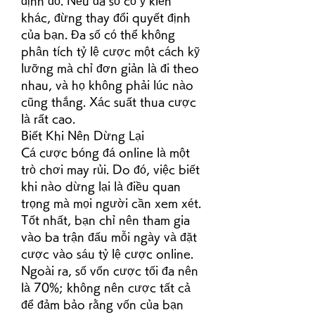
định đó. Nếu đa số có ý kiến 
khác, đừng thay đổi quyết định 
của bạn. Đa số có thể không 
phân tích tỷ lệ cược một cách kỹ 
lưỡng mà chỉ đơn giản là đi theo 
nhau, và họ không phải lúc nào 
cũng thắng. Xác suất thua cược 
là rất cao.
Biết Khi Nên Dừng Lại
Cá cược bóng đá online là một 
trò chơi may rủi. Do đó, việc biết 
khi nào dừng lại là điều quan 
trọng mà mọi người cần xem xét. 
Tốt nhất, bạn chỉ nên tham gia 
vào ba trận đấu mỗi ngày và đặt 
cược vào sáu tỷ lệ cược online. 
Ngoài ra, số vốn cược tối đa nên 
là 70%; không nên cược tất cả 
để đảm bảo rằng vốn của bạn 