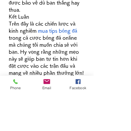
được bảo vệ dù bạn thắng hay 
thua.
Kết Luận
Trên đây là các chiến lược và 
kinh nghiệm 
mua tips bóng đá
trong cá cược bóng đá online 
mà chúng tôi muốn chia sẻ với 
bạn. Hy vọng rằng những mẹo 
này sẽ giúp bạn tự tin hơn khi 
đặt cược vào các trận đấu và 
mang về nhiều phần thưởng lớn!
Cuối cùng, cá cược bóng đá 
thành công đòi hỏi sự kỷ luật, 
Phone
Email
Facebook
chiến lược, và hiểu biết sâu sắc 
về trò chơi. Bằng cách tránh việc 
cược liên tục vào nhiều trận đấu 
và thay vào đó tập trung vào các 
lựa chọn được nghiên cứu kỹ 
lưỡng, bạn sẽ tăng khả năng đưa 