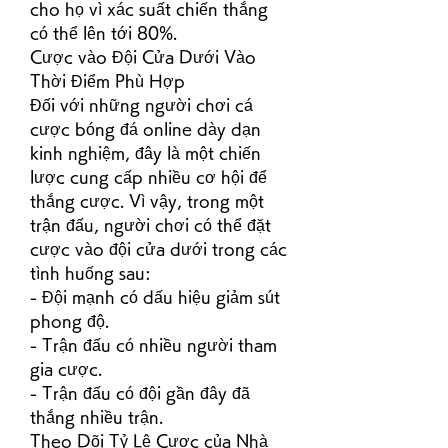
cho họ vì xác suất chiến thắng 
có thể lên tới 80%.
Cược vào Đội Cửa Dưới Vào 
Thời Điểm Phù Hợp
Đối với những người chơi cá 
cược bóng đá online dày dạn 
kinh nghiệm, đây là một chiến 
lược cung cấp nhiều cơ hội để 
thắng cược. Vì vậy, trong một 
trận đấu, người chơi có thể đặt 
cược vào đội cửa dưới trong các 
tình huống sau:
- Đội mạnh có dấu hiệu giảm sút 
phong độ.
- Trận đấu có nhiều người tham 
gia cược.
- Trận đấu có đội gần đây đã 
thắng nhiều trận.
Theo Dõi Tỷ Lệ Cược của Nhà 