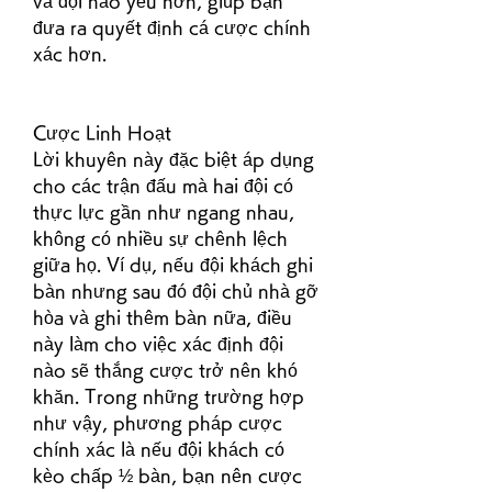
và đội nào yếu hơn, giúp bạn 
đưa ra quyết định cá cược chính 
xác hơn.
Cược Linh Hoạt
Lời khuyên này đặc biệt áp dụng 
cho các trận đấu mà hai đội có 
thực lực gần như ngang nhau, 
không có nhiều sự chênh lệch 
giữa họ. Ví dụ, nếu đội khách ghi 
bàn nhưng sau đó đội chủ nhà gỡ 
hòa và ghi thêm bàn nữa, điều 
này làm cho việc xác định đội 
nào sẽ thắng cược trở nên khó 
khăn. Trong những trường hợp 
như vậy, phương pháp cược 
chính xác là nếu đội khách có 
kèo chấp ½ bàn, bạn nên cược 