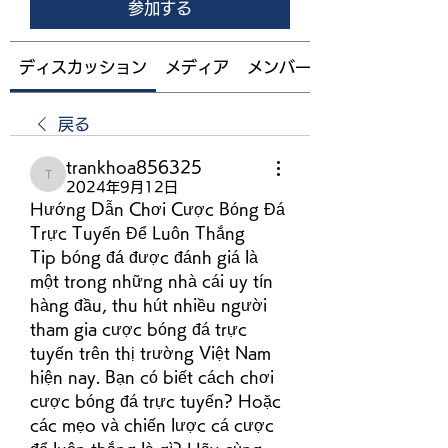
参加する
ディスカッション
メディア
メンバー
戻る
trankhoa856325
trankhoa856325
2024年9月12日
Hướng Dẫn Chơi Cược Bóng Đá 
Trực Tuyến Để Luôn Thắng
Tip bóng đá được đánh giá là 
một trong những nhà cái uy tín 
hàng đầu, thu hút nhiều người 
tham gia cược bóng đá trực 
tuyến trên thị trường Việt Nam 
hiện nay. Bạn có biết cách chơi 
cược bóng đá trực tuyến? Hoặc 
các mẹo và chiến lược cá cược 