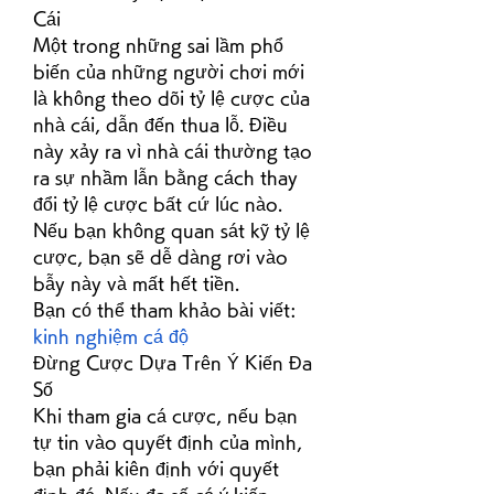
Cái
Một trong những sai lầm phổ 
biến của những người chơi mới 
là không theo dõi tỷ lệ cược của 
nhà cái, dẫn đến thua lỗ. Điều 
này xảy ra vì nhà cái thường tạo 
ra sự nhầm lẫn bằng cách thay 
đổi tỷ lệ cược bất cứ lúc nào. 
Nếu bạn không quan sát kỹ tỷ lệ 
cược, bạn sẽ dễ dàng rơi vào 
bẫy này và mất hết tiền.
Bạn có thể tham khảo bài viết: 
kinh nghiệm cá độ
Đừng Cược Dựa Trên Ý Kiến Đa 
Số
Khi tham gia cá cược, nếu bạn 
tự tin vào quyết định của mình, 
bạn phải kiên định với quyết 