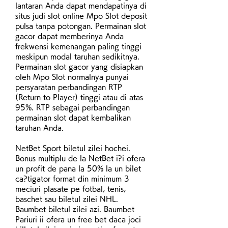
lantaran Anda dapat mendapatinya di 
situs judi slot online Mpo Slot deposit 
pulsa tanpa potongan. Permainan slot 
gacor dapat memberinya Anda 
frekwensi kemenangan paling tinggi 
meskipun modal taruhan sedikitnya. 
Permainan slot gacor yang disiapkan 
oleh Mpo Slot normalnya punyai 
persyaratan perbandingan RTP 
(Return to Player) tinggi atau di atas 
95%. RTP sebagai perbandingan 
permainan slot dapat kembalikan 
taruhan Anda.
NetBet Sport biletul zilei hochei. 
Bonus multiplu de la NetBet i?i ofera 
un profit de pana la 50% la un bilet 
ca?tigator format din minimum 3 
meciuri plasate pe fotbal, tenis, 
baschet sau biletul zilei NHL. 
Baumbet biletul zilei azi. Baumbet 
Pariuri ii ofera un free bet daca joci 