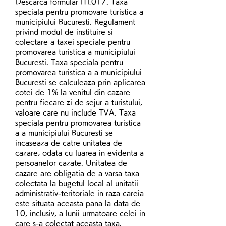
Descarca formular ITL017. Taxa 
speciala pentru promovare turistica a 
municipiului Bucuresti. Regulament 
privind modul de instituire si 
colectare a taxei speciale pentru 
promovarea turistica a municipiului 
Bucuresti. Taxa speciala pentru 
promovarea turistica a a municipiului 
Bucuresti se calculeaza prin aplicarea 
cotei de 1% la venitul din cazare 
pentru fiecare zi de sejur a turistului, 
valoare care nu include TVA. Taxa 
speciala pentru promovarea turistica 
a a municipiului Bucuresti se 
incaseaza de catre unitatea de 
cazare, odata cu luarea in evidenta a 
persoanelor cazate. Unitatea de 
cazare are obligatia de a varsa taxa 
colectata la bugetul local al unitatii 
administrativ-teritoriale in raza careia 
este situata aceasta pana la data de 
10, inclusiv, a lunii urmatoare celei in 
care s-a colectat aceasta taxa. 