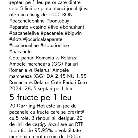
șeptari pe 1 leu pe oricare dintre 
cele 5 linii de plată atunci jocul îți va 
oferi un câștig de 1000 RON. 
#pacaneleonline #bonusbuy 
#aparate #casino #live #bonushunt 
#pacanelelive #pacanele #bigwin 
#slots #jocuricalaaparate 
#cazinoonline #sloturionline 
#pacanele. 
Cote pariuri Romania vs Belarus: 
Ambele marcheaza (GG) Pariuri 
Romania vs Belarus: Ambele 
marcheaza (GG) DA 2,45 NU 1,55 
Romania vs Belarus Cote Pariuri Euro 
2024: 28, 5 septari pe 1 leu.
5 fructe pe 1 leu
20 Dazzling Hot este un joc de 
pacanele cu fructe care se prezintă 
cu 5 role, 3 rânduri și, desigur, 20 
de linii de câștig. Jocul are un RTP 
teoretic de 95,95%, o volatilitate 
medie și un pot maxim de 1000x. 