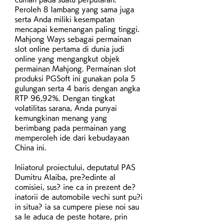
Peroleh 8 lambang yang sama juga 
serta Anda miliki kesempatan 
mencapai kemenangan paling tinggi. 
Mahjong Ways sebagai permainan 
slot online pertama di dunia judi 
online yang mengangkut objek 
permainan Mahjong. Permainan slot 
produksi PGSoft ini gunakan pola 5 
gulungan serta 4 baris dengan angka 
RTP 96,92%. Dengan tingkat 
volatilitas sarana, Anda punyai 
kemungkinan menang yang 
berimbang pada permainan yang 
memperoleh ide dari kebudayaan 
China ini.
Iniiatorul proiectului, deputatul PAS 
Dumitru Alaiba, pre?edinte al 
comisiei, sus? ine ca in prezent de? 
inatorii de automobile vechi sunt pu?i 
in situa? ia sa cumpere piese noi sau 
sa le aduca de peste hotare, prin 