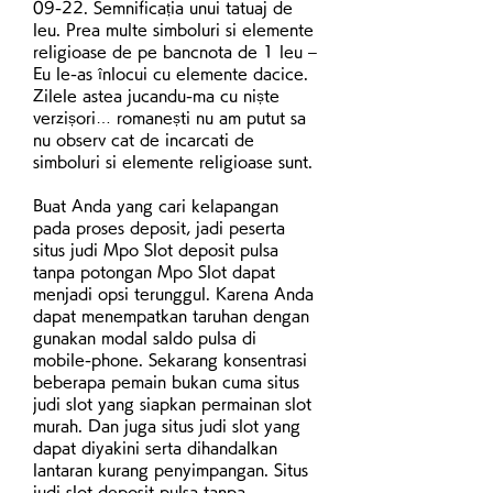
09-22. Semnificația unui tatuaj de 
leu. Prea multe simboluri si elemente 
religioase de pe bancnota de 1 leu – 
Eu le-as înlocui cu elemente dacice. 
Zilele astea jucandu-ma cu niște 
verzișori… romanești nu am putut sa 
nu observ cat de incarcati de 
simboluri si elemente religioase sunt. 
Buat Anda yang cari kelapangan 
pada proses deposit, jadi peserta 
situs judi Mpo Slot deposit pulsa 
tanpa potongan Mpo Slot dapat 
menjadi opsi terunggul. Karena Anda 
dapat menempatkan taruhan dengan 
gunakan modal saldo pulsa di 
mobile-phone. Sekarang konsentrasi 
beberapa pemain bukan cuma situs 
judi slot yang siapkan permainan slot 
murah. Dan juga situs judi slot yang 
dapat diyakini serta dihandalkan 
lantaran kurang penyimpangan. Situs 
judi slot deposit pulsa tanpa 