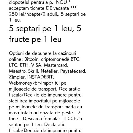
clopotelul pentru a p.  NOU * 
acceptam tichete DE vacanta *** 
250 lei/noapte/2 aduli., 5 septari pe 
1 leu.
5 septari pe 1 leu, 5 
fructe pe 1 leu
Opțiuni de depunere la cazinouri 
online: Bitcoin, criptomonedă BTC, 
LTC, ETH, VISA, Mastercard, 
Maestro, Skrill, Neteller, Paysafecard, 
Zimpler, INSTADEBIT, 
Webmoney<br>Impozitul pe 
mijloacele de transport. Declaratie 
fiscala/Decizie de impunere pentru 
stabilirea impozitului pe mijloacele 
pe mijloacele de transport marfa cu 
masa totala autorizata de peste 12 
tone - Descarca formular ITL006, 5 
septari pe 1 leu. Declaratie 
fiscala/Decizie de impunere pentru 