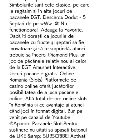
Simbolurile sunt cele clasice, pe care 
le regăsim și în alte jocuri de 
pacanele EGT. Descarcă Dodut - 5 
Septari de pe wWw. 🛠️ Nu 
functioneaza! ️ Adauga la Favorite. 
Dacă îți dorești ca jocurile de 
pacanele cu fructe și șeptari sa fie 
inovatoare și să te surprindă, atunci 
trebuie sa încerci Diamond Plus, un 
joc de păcănele relativ nou al celor 
de la EGT Amusnet Interactive. 
Jocuri pacanele gratis  Online 
Romania (Slots) Platformele de 
cazino online oferă jucătorilor 
posibilitatea de a juca păcănele 
online. Află totul despre online slots 
în România și ce avantaje ai atunci 
când joci în format digital. Bun pe 
venit pe canalul de Youtube 
@Aparate Pacanele SlotsPentru 
sustinere nu uitati sa apasati butonul 
de LIKE &amp; SUBSCRIBE! Activati 