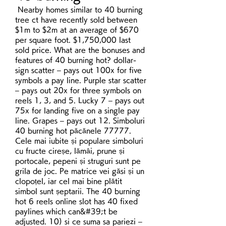
 Nearby homes similar to 40 burning 
tree ct have recently sold between 
$1m to $2m at an average of $670 
per square foot. $1,750,000 last 
sold price. What are the bonuses and 
features of 40 burning hot? dollar-
sign scatter – pays out 100x for five 
symbols a pay line. Purple star scatter 
– pays out 20x for three symbols on 
reels 1, 3, and 5. Lucky 7 – pays out 
75x for landing five on a single pay 
line. Grapes – pays out 12. Simboluri 
40 burning hot păcănele 77777. 
Cele mai iubite și populare simboluri 
cu fructe cireșe, lămâi, prune și 
portocale, pepeni și struguri sunt pe 
grila de joc. Pe matrice vei găsi și un 
clopoțel, iar cel mai bine plătit 
simbol sunt șeptarii. The 40 burning 
hot 6 reels online slot has 40 fixed 
paylines which can&#39;t be 
adjusted. 10) si ce suma sa pariezi – 