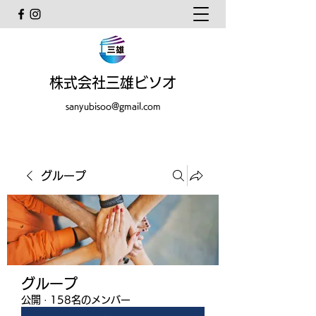
株式会社三雄ビソオ
sanyubisoo@gmail.com
グループ
グループ
公開
·
158名のメンバー