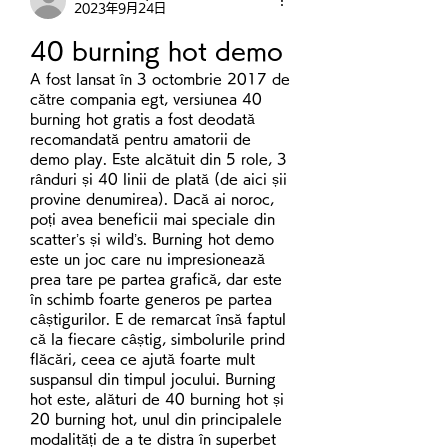
2023年9月24日
40 burning hot demo
A fost lansat în 3 octombrie 2017 de 
către compania egt, versiunea 40 
burning hot gratis a fost deodată 
recomandată pentru amatorii de 
demo play. Este alcătuit din 5 role, 3 
rânduri și 40 linii de plată (de aici șii 
provine denumirea). Dacă ai noroc, 
poți avea beneficii mai speciale din 
scatter’s și wild’s. Burning hot demo 
este un joc care nu impresionează 
prea tare pe partea grafică, dar este 
în schimb foarte generos pe partea 
câștigurilor. E de remarcat însă faptul 
că la fiecare câștig, simbolurile prind 
flăcări, ceea ce ajută foarte mult 
suspansul din timpul jocului. Burning 
hot este, alături de 40 burning hot și 
20 burning hot, unul din principalele 
modalități de a te distra în superbet 