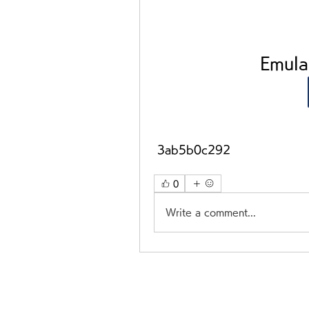
Emula
 3ab5b0c292
0
Write a comment...